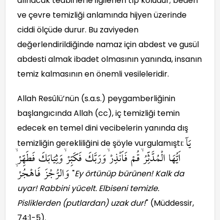
alınacak tedbirlerle ilgilenen tıp koludur; beden
ve çevre temizliği anlamında hijyen üzerinde
ciddi ölçüde durur. Bu zaviyeden
değerlendirildiğinde namaz için abdest ve gusül
abdesti almak ibadet olmasının yanında, insanın
temiz kalmasının en önemli vesileleridir.
Allah Resûlü’nün (s.a.s.) peygamberliğinin
başlangıcında Allah (cc), iç temizliği temin
edecek en temel dini vecibelerin yanında dış
يَآ
temizliğin gerekliliğini de şöyle vurgulamıştı:
اَيُّهَا الْمُدَّثِّرُۙ قُمْ فَاَنْذِرْۙ وَرَبَّكَ فَكَبِّرْۙ وَثِيَابَكَ فَطَهِّرْۙ
وَالرُّجْزَ فَاهْجُرْۙ
"
Ey örtünüp bürünen! Kalk da
uyar! Rabbini yücelt. Elbiseni temizle.
Pisliklerden (putlardan) uzak dur!
" (Müddessir,
74:1-5).