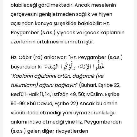
olabileceği görülmektedir. Ancak meselenin
çerçevesini genişletmeden sağlık ve hijyen
açısından konuya şu şekilde bakılabilir: Hz.
Peygamber (s.a.s.) yiyecek ve içecek kaplarının
üzerlerinin örtülmesini emretmiştir.
Hz. Câbir (ra) anlatıyor:
"Hz. Peygamber (s.a.s.)
غَطُّوا الإناءَ، وأَوْكُوا السِّقاءَ
buyurdular ki:
"
Kapların ağızlarını örtün, dağarcık (ve
tulumların) ağzını bağlayın
" (Buhari, Eşribe 22,
Bed'ü'l-Halk 11, 14, İsti'zân 49, 50; Müslim, Eşribe
96-99; Ebû Davud, Eşribe 22) Ancak bu emrin
vücûb ifade etmediği yani uyma zorunluluğu
anlamı ihtiva etmediği yine Hz. Peygamberden
(s.a.s.) gelen diğer rivayetlerden