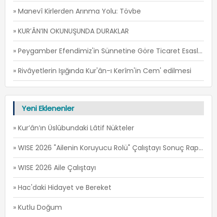
» Manevî Kirlerden Arınma Yolu: Tövbe
» KUR’ÂN’IN OKUNUŞUNDA DURAKLAR
» Peygamber Efendimiz'in Sünnetine Göre Ticaret Esasları -1
» Rivâyetlerin Işığında Kur'ân-ı Kerîm'in Cem' edilmesi
Yeni Eklenenler
» Kur’ân’ın Üslûbundaki Lâtif Nükteler
» WISE 2026 "Ailenin Koruyucu Rolü" Çalıştayı Sonuç Raporu
» WISE 2026 Aile Çalıştayı
» Hac'daki Hidayet ve Bereket
» Kutlu Doğum