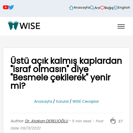
Anasayfa
English
Ara
Bağış
Üstü açık kalmış kaplardan
"israf olmasın" diye
"Besmele çekilerek" yenir
mi?
Anasayfa
/
Sorular
/
WISE Cevaplar
Author:
Dr. Atakan DERELİOĞLU
-
5
min read. - Post
37
Date: 09/13/2022