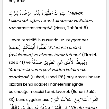
buyurdu:
السِّوَاكُ مَطْهَرَةٌ لِلْفَمِ مَرْضَاةٌ لِلرَّبِّ
"
Misvak
kullanmak ağzın temiz kalmasına ve Rabbın
razı olmasına sebeptir
" (Nesai, Tahâret 5).
Çevre temizliği hususunda Hz. Peygamber
نَظِّفُوا أَفْنِيَتَكُمْ
(s.a.s.),
"
Evlerinizin önünü
(avlularınızı) ve civarını temiz tutunuz
" (Tirmizi,
وَيُمِيطُ الأَذَى عَنِ الطَّرِيقِ صَدَقَةٌ
Edeb 41) ve
"
Rahatsızlık veren şeyi yoldan kaldırmak,
sadakadır
" (Buhari, Cihâd 128) buyurması, bazen
bizâtihi kendi saadetli hanelerinin içinde
bulunduğu mescidi temizleyerek (Buhari, Salât
اتَّقُوا الْمَلاَعِنَ الثَّلاَثَ الْبَرَازَ
33) bunu uygulaması,
فِى الْمَوَارِدِ وَقَارِعَةِ الطَّرِيقِ وَالظِّلِّ
"
Lânete sebep