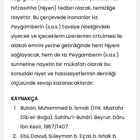
hıfzıssıhha (hijyen) tedbiri olarak, temizliğe
riayettir. Bu çerçevede inananlar Hz.
Peygamberin (s.a.s.) tavsiye niteliğindeki
yiyecek ve içeceklerin üzerlerinin örtülmesi ile
alakalı emrini yerine getirdiğinde hem hijyeni
sağlayacak, hem de Hz Peygamberin (s.a.s.)
sünnetine riayetin bir mükafatı olarak bu
konudaki niyet ve hassasiyetlerinin derinliği
ölçüsünde sevap kazanacaklardır.
KAYNAKÇA
Buhari, Muhammed b. İsmail. (thk. Mustafa
Dîb el-Boğa). Sahîhu’l-Buhârî. Beyrut: Dâru
İbn Kesîr, 1987/1407.
Ebû Davud, Süleyman b. Eş‘as b. İshak b.