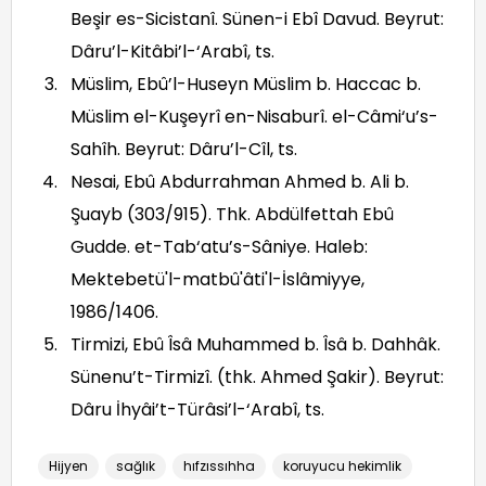
Beşir es-Sicistanî. Sünen-i Ebî Davud. Beyrut:
Dâru’l-Kitâbi’l-‘Arabî, ts.
Müslim, Ebû’l-Huseyn Müslim b. Haccac b.
Müslim el-Kuşeyrî en-Nisaburî. el-Câmi‘u’s-
Sahîh. Beyrut: Dâru’l-Cîl, ts.
Nesai, Ebû Abdurrahman Ahmed b. Ali b.
Şuayb (303/915). Thk. Abdülfettah Ebû
Gudde. et-Tab‘atu’s-Sâniye. Haleb:
Mektebetü'l-matbû'âti'l-İslâmiyye,
1986/1406.
Tirmizi, Ebû Îsâ Muhammed b. Îsâ b. Dahhâk.
Sünenu’t-Tirmizî. (thk. Ahmed Şakir). Beyrut:
Dâru İhyâi’t-Türâsi’l-‘Arabî, ts.
Hijyen
sağlık
hıfzıssıhha
koruyucu hekimlik