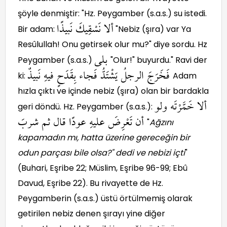
şöyle denmiştir: "Hz. Peygamber (s.a.s.) su istedi.
ألا نَسْقِيكَ نَبيذًا
Bir adam:
"Nebiz (şıra) var Ya
Resûlullah! Onu getirsek olur mu?" diye sordu. Hz
بلى
Peygamber (s.a.s.)
"Olur!" buyurdu." Ravi der
فَخَرَجَ الرجلُ يَشْتَدُّ فَجاء بِقَدَحٍ فيهِ نَبيذٌ
ki:
Adam
hızla çıktı ve içinde nebiz (şıra) olan bir bardakla
ألا خَمَّرْتَه ولو
geri döndü. Hz. Peygamber (s.a.s.):
أن تَعْرِضَ عليهِ عودًا قال ثم شربَ
"
Ağzını
kapamadın mı, hatta üzerine gereceğin bir
odun parçası bile olsa?" dedi ve nebizi içti
"
(Buhari, Eşribe 22; Müslim, Eşribe 96-99; Ebû
Davud, Eşribe 22). Bu rivayette de Hz.
Peygamberin (s.a.s.) üstü örtülmemiş olarak
getirilen nebiz denen şırayı yine diğer