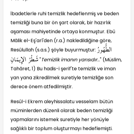
İbadetlerle ruhi temizlik hedeflenmiş ve beden
temizliği buna bir ön şart olarak, bir hazırlık
aşaması mahiyetinde ortaya konmuştur. Ebû
Mâlik el-Eş'arî'den (r.a.) nakledildiğine göre,
الطُّهُورُ
Resûlullah (s.a.s.) şöyle buyurmuştur:
شَطْرُ
الإِيمَانِ
"
Temizlik imanın yarısıdır
…" (Müslim,
Tahâret, 1) Bu hadis-i şerif'te temizlik ve iman
yan yana zikredilmek suretiyle temizliğe son
derece önem atfedilmiştir.
Resûl-i Ekrem aleyhissalatu vesselam bütün
müminlerden düzenli olarak beden temizliği
yapmalarını istemek suretiyle her yönüyle
sağlıklı bir toplum oluşturmayı hedeflemişti.