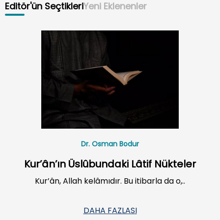
Editör'ün Seçtikleri
Yeni Eklenenler
Dr. Osman Bodur
Kur’ân’ın Üslûbundaki Lâtif Nükteler
Kur’ân, Allah kelâmıdır. Bu itibarla da o,..
DAHA FAZLASI