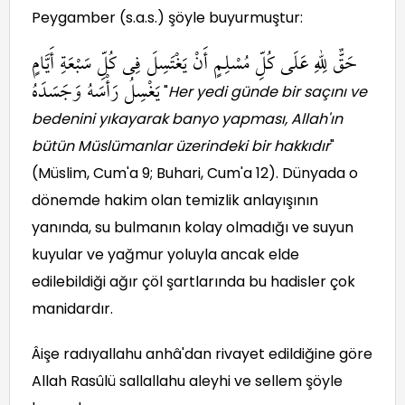
Peygamber (s.a.s.) şöyle buyurmuştur:
حَقٌّ لِلهِ عَلَى كُلِّ مُسْلِمٍ أَنْ يَغْتَسِلَ فِى كُلِّ سَبْعَةِ أَيَّامٍ
يَغْسِلُ رَأْسَهُ وَجَسَدَهُ
"
Her yedi günde bir saçını ve
bedenini yıkayarak banyo yapması, Allah'ın
bütün Müslümanlar üzerindeki bir hakkıdır
"
(Müslim, Cum'a 9; Buhari, Cum'a 12). Dünyada o
dönemde hakim olan temizlik anlayışının
yanında, su bulmanın kolay olmadığı ve suyun
kuyular ve yağmur yoluyla ancak elde
edilebildiği ağır çöl şartlarında bu hadisler çok
manidardır.
Âişe radıyallahu anhâ'dan rivayet edildiğine göre
Allah Rasûlü sallallahu aleyhi ve sellem şöyle