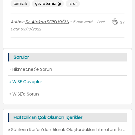
temizlik
çevre temizliği
israf
Author:
Dr. Atakan DERELİOĞLU
-
5
min read. - Post
37
Date: 09/13/2022
Sorular
» Hikmet.net'e Sorun
» WISE Cevaplar
» WISE'a Sorun
Haftalık En Çok Okunan İçerikler
» Sûfîlerin Kur’an’dan Alarak Oluşturdukları Literatüre İki Örnek: İ’TİSÂM ve FİRÂR -1