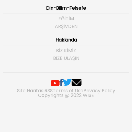
Din-Bilim-Felsefe
EĞITIM
ARŞIVDEN
Hakkında
BIZ KIMIZ
BIZE ULAŞIN
Site Haritası
RSS
Terms of Use
Privacy Policy
Copyrights @ 2022 WISE