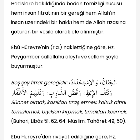
Hadislere bakıldığında beden temizliği hususu
hem insan fıtratının bir gereği hem Allah'ın
insan üzerindeki bir hakkı hem de Allah rızasına
götüren bir vesile olarak ele alınmıştır.
Ebû Hüreyre'nin (r.a.) naklettiğine göre, Hz.
Peygamber sallallahu aleyhi ve sellem şöyle
buyurmuştur:
الْخِتَانُ، وَالاِسْتِحْدَادُ،
Beş şey fıtrat gereğidir:
وَنَتْفُ الإِبْطِ، وَقَصُّ الشَّارِبِ،
وَتَقْلِيمُ الأَظْفَار
Sünnet olmak, kasıkları tıraş etmek, koltuk altını
temizlemek, bıyıkları kırpmak, tırnakları kesmek
.
(Buhari, Libâs 51, 62, 64; Müslim, Tahâret 49, 50).
Ebû Hüreyre'den rivayet edildiğine göre, Hz.