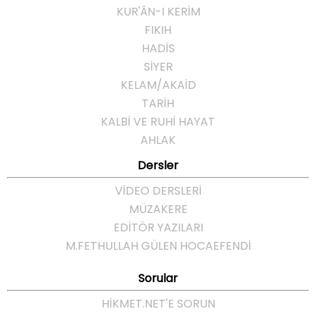
KUR'ÂN-I KERİM
FIKIH
HADİS
SİYER
KELAM/AKAİD
TARİH
KALBİ VE RUHİ HAYAT
AHLAK
Dersler
VİDEO DERSLERİ
MÜZAKERE
EDİTÖR YAZILARI
M.FETHULLAH GÜLEN HOCAEFENDI
Sorular
HIKMET.NET'E SORUN