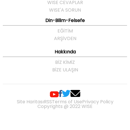
WISE CEVAPLAR
WISE'A SORUN
Din-Bilim-Felsefe
EĞITIM
ARŞIVDEN
Hakkında
BIZ KIMIZ
BIZE ULAŞIN
Site Haritası
RSS
Terms of Use
Privacy Policy
Copyrights @ 2022 WISE