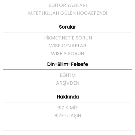
EDİTÖR YAZILARI
M.FETHULLAH GÜLEN HOCAEFENDI
Sorular
HIKMET.NET'E SORUN
WISE CEVAPLAR
WISE'A SORUN
Din-Bilim-Felsefe
EĞITIM
ARŞIVDEN
Hakkında
BIZ KIMIZ
BIZE ULAŞIN