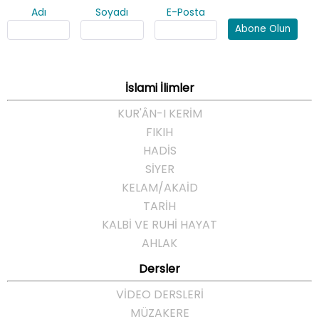
Adı
Soyadı
E-Posta
Abone Olun
İslami İlimler
KUR'ÂN-I KERİM
FIKIH
HADİS
SİYER
KELAM/AKAİD
TARİH
KALBİ VE RUHİ HAYAT
AHLAK
Dersler
VİDEO DERSLERİ
MÜZAKERE