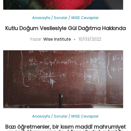
Anasayfa
/
Sorular
/
WISE Cevaplar
Kutlu Doğum Vesilesiyle Gül Dağıtma Hakkında
Yazar:
Wise Institute
10/03/2022
Anasayfa
/
Sorular
/
WISE Cevaplar
Bazı öğretmenler, bir kısım maddî mahrumiyet