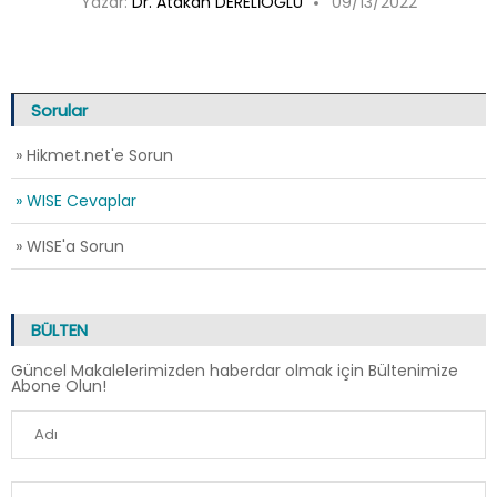
Yazar:
Dr. Atakan DERELİOĞLU
09/13/2022
Sorular
» Hikmet.net'e Sorun
» WISE Cevaplar
» WISE'a Sorun
BÜLTEN
Güncel Makalelerimizden haberdar olmak için Bültenimize
Abone Olun!