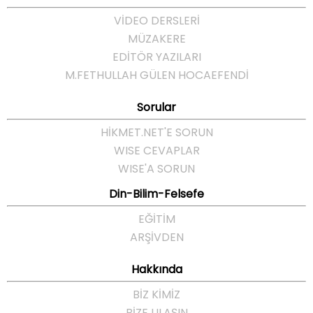
VİDEO DERSLERİ
MÜZAKERE
EDİTÖR YAZILARI
M.FETHULLAH GÜLEN HOCAEFENDI
Sorular
HIKMET.NET'E SORUN
WISE CEVAPLAR
WISE'A SORUN
Din-Bilim-Felsefe
EĞITIM
ARŞIVDEN
Hakkında
BIZ KIMIZ
BIZE ULAŞIN