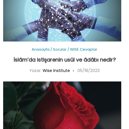
Anasayfa
/
Sorular
/
WISE Cevaplar
İslâm’da istişarenin usûl ve âdâbı nedir?
Yazar:
Wise Institute
05/18/2023