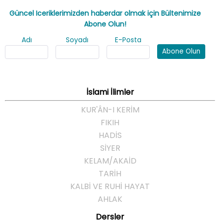
Güncel Iceriklerimizden haberdar olmak için Bültenimize
Abone Olun!
Adı
Soyadı
E-Posta
Abone Olun
İslami İlimler
KUR'ÂN-I KERİM
FIKIH
HADİS
SİYER
KELAM/AKAİD
TARİH
KALBİ VE RUHİ HAYAT
AHLAK
Dersler