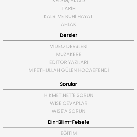
KELAM/AKAİD
TARİH
KALBİ VE RUHİ HAYAT
AHLAK
Dersler
VİDEO DERSLERİ
MÜZAKERE
EDİTÖR YAZILARI
M.FETHULLAH GÜLEN HOCAEFENDI
Sorular
HIKMET.NET'E SORUN
WISE CEVAPLAR
WISE'A SORUN
Din-Bilim-Felsefe
EĞITIM