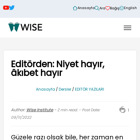
Anasayfa
English
Ara
Bağış
Editörden: Niyet hayır,
âkıbet hayır
Anasayfa
/
Dersler
/
EDİTÖR YAZILARI
Author:
Wise Institute
-
2
min read. - Post Date:
1
09/11/2022
Güzele razı olsak bile, her zaman en