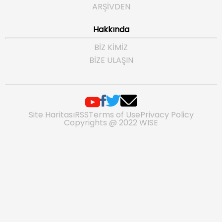
ARŞIVDEN
Hakkında
BIZ KIMIZ
BIZE ULAŞIN
Site Haritası
RSS
Terms of Use
Privacy Policy
Copyrights @ 2022 WISE