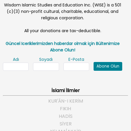
Wisdom Islamic Studies and Education Inc. (WISE) is a 501
(c)(3) non-profit cultural, charitable, educational, and
religious corporation.
All your donations are tax-deductible.
Güncel Iceriklerimizden haberdar olmak için Bültenimize
Abone Olun!
Adı
Soyadı
E-Posta
Abone Olun
İslami İlimler
KUR'ÂN-I KERİM
FIKIH
HADİS
SİYER