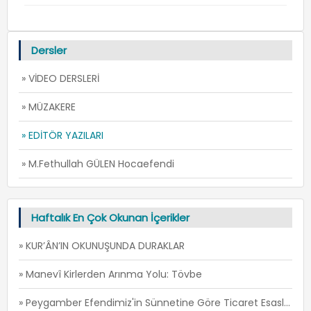
Dersler
» VİDEO DERSLERİ
» MÜZAKERE
» EDİTÖR YAZILARI
» M.Fethullah GÜLEN Hocaefendi
Haftalık En Çok Okunan İçerikler
» KUR’ÂN’IN OKUNUŞUNDA DURAKLAR
» Manevî Kirlerden Arınma Yolu: Tövbe
» Peygamber Efendimiz'in Sünnetine Göre Ticaret Esasları -1