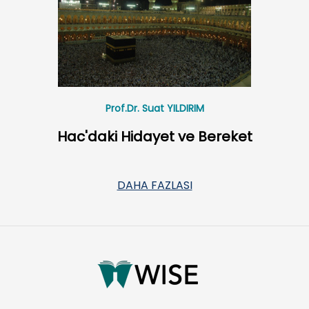
Prof.Dr. Suat YILDIRIM
Hac'daki Hidayet ve Bereket
DAHA FAZLASI