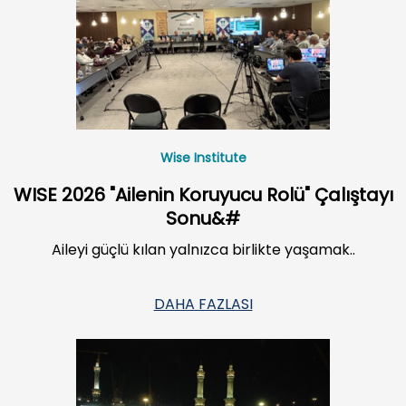
Wise Institute
WISE 2026 "Ailenin Koruyucu Rolü" Çalıştayı
Sonu&#
Aileyi güçlü kılan yalnızca birlikte yaşamak..
DAHA FAZLASI