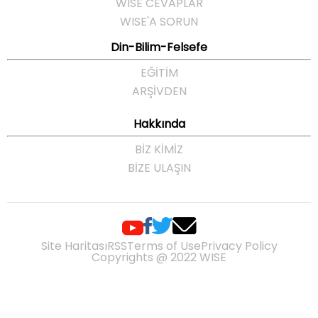
WISE CEVAPLAR
WISE'A SORUN
Din-Bilim-Felsefe
EĞITIM
ARŞIVDEN
Hakkında
BIZ KIMIZ
BIZE ULAŞIN
Site Haritası
RSS
Terms of Use
Privacy Policy
Copyrights @ 2022 WISE