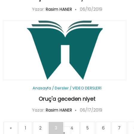
Yazar:
Rasim HANER
06/10/2019
Anasayfa
/
Dersler
/
VİDEO DERSLERİ
Oruç'a geceden niyet
Yazar:
Rasim HANER
06/17/2019
«
1
2
3
4
5
6
7
»