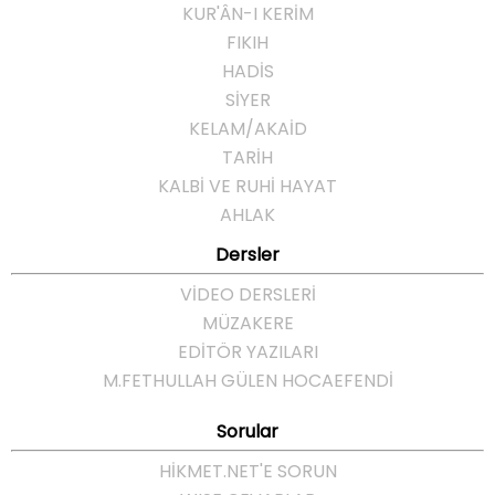
KUR'ÂN-I KERİM
FIKIH
HADİS
SİYER
KELAM/AKAİD
TARİH
KALBİ VE RUHİ HAYAT
AHLAK
Dersler
VİDEO DERSLERİ
MÜZAKERE
EDİTÖR YAZILARI
M.FETHULLAH GÜLEN HOCAEFENDI
Sorular
HIKMET.NET'E SORUN