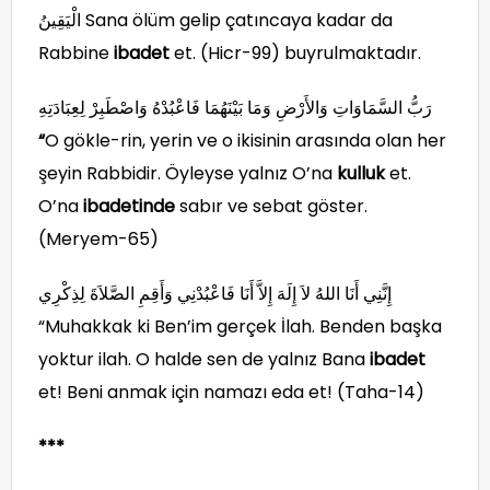
الْيَقِينُ Sana ölüm gelip çatıncaya kadar da
Rabbine
ibadet
et. (Hicr-99) buyrulmaktadır.
رَبُّ السَّمَاوَاتِ وَالأَرْضِ وَمَا بَيْنَهُمَا فَاعْبُدْهُ وَاصْطَبِرْ لِعِبَادَتِهِ
“
O gökle-rin, yerin ve o ikisinin arasında olan her
şeyin Rabbidir. Öyleyse yalnız O’na
kulluk
et.
O’na
ibadetinde
sabır ve sebat göster.
(Meryem-65)
إِنَّنِي أَنَا اللهُ لاَ إِلَهَ إِلاَّ أَنَا فَاعْبُدْنِي وَأَقِمِ الصَّلاَةَ لِذِكْرِي
“Muhakkak ki Ben’im gerçek İlah. Benden başka
yoktur ilah. O halde sen de yalnız Bana
ibadet
et! Beni anmak için namazı eda et! (Taha-14)
***