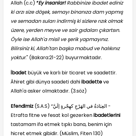
Allah (c.c)
“
Ey insanlar!
Rabbinize ibadet ediniz
ki arzı size döşek, semayı binanıza dam yapmış
ve semadan suları indirmiş ki sizlere rızık olmak
üzere, yerden meyve ve sair gıdaları çıkartsın.
Öyle ise Allah'a misil ve şerik yapmayınız.
Bilirsiniz ki, Allah'tan başka mabud ve halıkınız
yoktur
." (Bakara:21-22) buyurmaktadır.
İbadet
büyük ve karlı bir ticaret ve saadettir.
Âhiret gibi dünya saadeti dahi
ibadette
ve
Allah'a asker olmaktadır. (3.söz)
Efendimiz
(S.A.S) “العِبَادَةُ في الهَرْجِ كهِجْرةٍ إلَيَّ -
Etrafta fitne ve fesat kol gezerken
ibadetlerini
tastamam ifa etmek tıpkı bana, benim için
hicret etmek gibidir. (Müslim, Fiten 130)