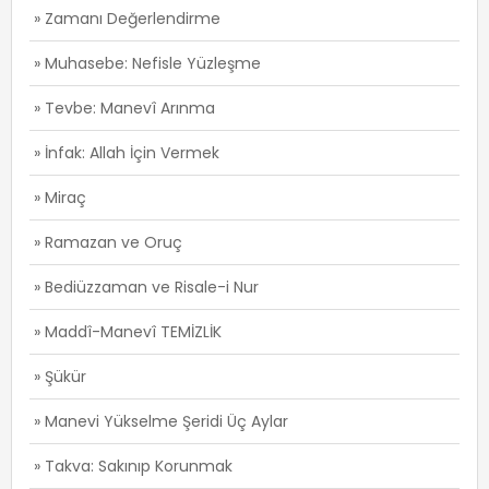
» Zamanı Değerlendirme
» Muhasebe: Nefisle Yüzleşme
» Tevbe: Manevî Arınma
» İnfak: Allah İçin Vermek
» Miraç
» Ramazan ve Oruç
» Bediüzzaman ve Risale-i Nur
» Maddî-Manevî TEMİZLİK
» Şükür
» Manevi Yükselme Şeridi Üç Aylar
» Takva: Sakınıp Korunmak