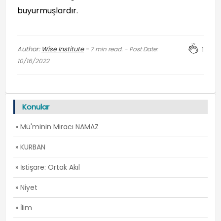
buyurmuşlardır.
Author:
Wise Institute
-
7
min read. - Post Date:
1
10/16/2022
Konular
» Mü'minin Miracı NAMAZ
» KURBAN
» İstişare: Ortak Akıl
» Niyet
» İlim