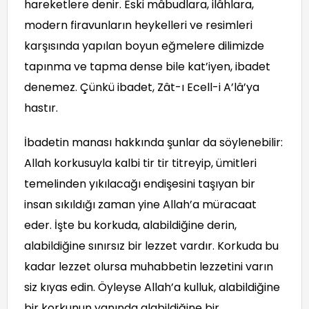
hareketlere denir. Eski mâbudlara, ilâhlara,
modern firavunların heykelleri ve resimleri
karşısında yapılan boyun eğmelere dilimizde
tapınma ve tapma dense bile kat’iyen, ibadet
denemez. Çünkü ibadet, Zât-ı Ecell-i A’lâ’ya
hastır.
İbadetin manası hakkında şunlar da söylenebilir:
Allah korkusuyla kalbi tir tir titreyip, ümitleri
temelinden yıkılacağı endişesini taşıyan bir
insan sıkıldığı zaman yine Allah’a müracaat
eder. İşte bu korkuda, alabildiğine derin,
alabildiğine sınırsız bir lezzet vardır. Korkuda bu
kadar lezzet olursa muhabbetin lezzetini varın
siz kıyas edin. Öyleyse Allah’a kulluk, alabildiğine
bir korkunun yanında alabildiğine bir