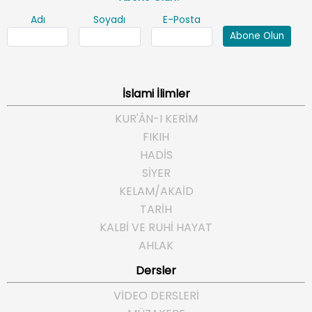
Adı
Soyadı
E-Posta
Abone Olun
İslami İlimler
KUR'ÂN-I KERİM
FIKIH
HADİS
SİYER
KELAM/AKAİD
TARİH
KALBİ VE RUHİ HAYAT
AHLAK
Dersler
VİDEO DERSLERİ