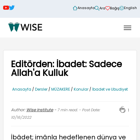
Anasayfa
English
Ara
Bağış
Editörden: İbadet: Sadece
Allah'a Kulluk
Anasayfa
/
Dersler
/
MÜZAKERE
/
Konular
/
İbadet ve Ubudiyet
Author:
Wise Institute
-
7
min read. - Post Date:
1
10/16/2022
İbâdet; imânla hedeflenen dünya ve