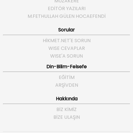
MÜZAKERE
EDİTÖR YAZILARI
M.FETHULLAH GÜLEN HOCAEFENDI
Sorular
HIKMET.NET'E SORUN
WISE CEVAPLAR
WISE'A SORUN
Din-Bilim-Felsefe
EĞITIM
ARŞIVDEN
Hakkında
BIZ KIMIZ
BIZE ULAŞIN