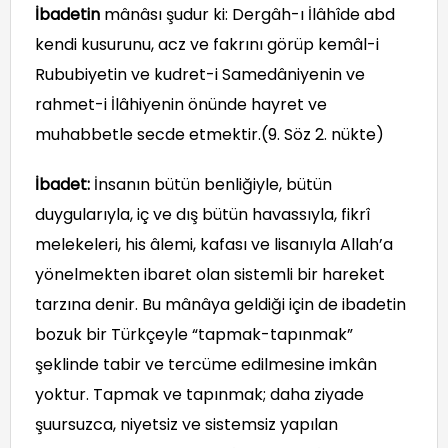
İbadetin
mânâsı şudur ki: Dergâh-ı İlâhîde abd
kendi kusurunu, acz ve fakrını görüp kemâl-i
Rububiyetin ve kudret-i Samedâniyenin ve
rahmet-i İlâhiyenin önünde hayret ve
muhabbetle secde etmektir.(9. Söz 2. nükte)
İbadet:
İnsanın bütün benliğiyle, bütün
duygularıyla, iç ve dış bütün havassıyla, fikrî
melekeleri, his âlemi, kafası ve lisanıyla Allah’a
yönelmekten ibaret olan sistemli bir hareket
tarzına denir. Bu mânâya geldiği için de ibadetin
bozuk bir Türkçeyle “tapmak-tapınmak”
şeklinde tabir ve tercüme edilmesine imkân
yoktur. Tapmak ve tapınmak; daha ziyade
şuursuzca, niyetsiz ve sistemsiz yapılan