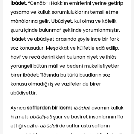
İbâdet
, “Cenâb-ı Hakk’ın emirlerini yerine getirip
yaşama ve kulluk sorumluluklarını temsil etme
mânâlarına gelir.
Ubûdiyet
, kul olma ve kölelik
şuuru içinde bulunma” şeklinde yorumlanmıştır.
İbâdet ve ubûdiyet arasında şöyle ince bir fark
söz konusudur: Meşakkat ve külfetle edâ edilip,
havf ve recâ derinlikleri bulunan niyet ve ihlâs
yörüngeli bütün mâlî ve bedenî mükellefiyetler
birer ibâdet; îfâsında bu türlü buudların söz
konusu olmadığı iş ve vazifeler de birer
ubûdiyettir.
Ayrıca
sofîlerden bir kısmı
,
ibâdet
i avamın kulluk
hizmeti,
ubûdiyet
i şuur ve basîret insanlarının îfa
ettiği vazife,
ubûdet
i de saflar üstü safların