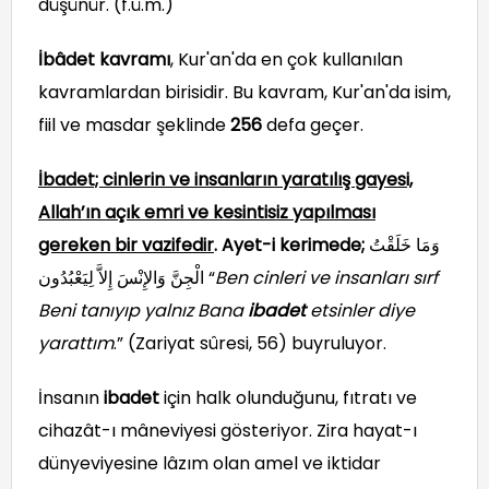
düşünür. (f.ü.m.)
İbâdet kavramı
, Kur'an'da en çok kullanılan
kavramlardan birisidir. Bu kavram, Kur'an'da isim,
fiil ve masdar şeklinde
256
defa geçer.
İbadet; cinlerin ve insanların yaratılış gayesi,
Allah’ın açık emri ve kesintisiz yapılması
gereken bir vazifedir
. Ayet-i kerimede;
وَمَا خَلَقْتُ
الْجِنَّ وَالإِنْسَ إِلاَّ لِيَعْبُدُون “
Ben cinleri ve insanları sırf
Beni tanıyıp yalnız Bana
ibadet
etsinler diye
yarattım
.” (Zariyat sûresi, 56) buyruluyor.
İnsanın
ibadet
için halk olunduğunu, fıtratı ve
cihazât-ı mâneviyesi gösteriyor. Zira hayat-ı
dünyeviyesine lâzım olan amel ve iktidar