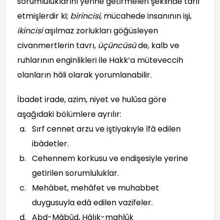
sorumluluklarını yerine getirmeleri şeklinde tarif
etmişlerdir ki;
birincisi
, mücahede insanının işi,
ikincisi
aşılmaz zorlukları göğüsleyen
civanmertlerin tavrı,
üçüncüsü
de, kalb ve
ruhlarının enginlikleri ile Hakk’a müteveccih
olanların hâli olarak yorumlanabilir.
İbadet irade, azim, niyet ve hulûsa göre
aşağıdaki bölümlere ayrılır:
Sırf cennet arzu ve iştiyakıyle îfâ edilen
ibâdetler.
Cehennem korkusu ve endişesiyle yerine
getirilen sorumluluklar.
Mehâbet, mehâfet ve muhabbet
duygusuyla edâ edilen vazifeler.
Abd-Mâbûd, Hâlık-mahlûk