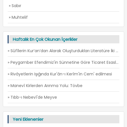
» Sabır
» Muhtelif
Haftalık En Çok Okunan İçerikler
» Sûfîlerin Kur’an’dan Alarak Oluşturdukları Literatüre İki Örnek: İ’TİSÂM ve FİRÂR -1
» Peygamber Efendimiz'in Sünnetine Göre Ticaret Esasları -1
» Rivâyetlerin Işığında Kur'ân-ı Kerîm'in Cem' edilmesi
» Manevî Kirlerden Arınma Yolu: Tövbe
» Tıbb-ı Nebevî'de Meyve
Yeni Eklenenler