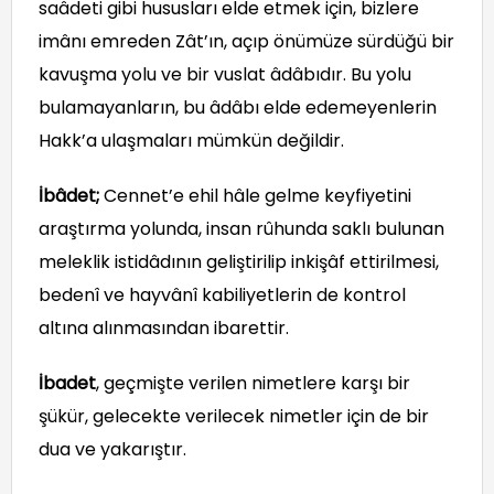
saâdeti gibi hususları elde etmek için, bizlere
imânı emreden Zât’ın, açıp önümüze sürdüğü bir
kavuşma yolu ve bir vuslat âdâbıdır. Bu yolu
bulamayanların, bu âdâbı elde edemeyenlerin
Hakk’a ulaşmaları mümkün değildir.
İbâdet;
Cennet’e ehil hâle gelme keyfiyetini
araştırma yolunda, insan rûhunda saklı bulunan
meleklik istidâdının geliştirilip inkişâf ettirilmesi,
bedenî ve hayvânî kabiliyetlerin de kontrol
altına alınmasından ibarettir.
İbadet
, geçmişte verilen nimetlere karşı bir
şükür, gelecekte verilecek nimetler için de bir
dua ve yakarıştır.