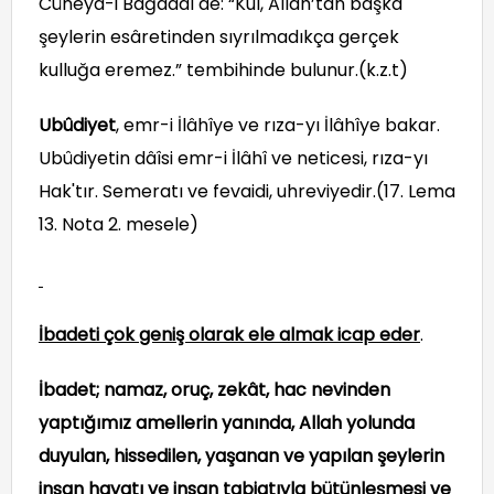
Cüneyd-i Bağdâdî de: “Kul, Allah’tan başka
şeylerin esâretinden sıyrılmadıkça gerçek
kulluğa eremez.” tembihinde bulunur.(k.z.t)
Ubûdiyet
, emr-i İlâhîye ve rıza-yı İlâhîye bakar.
Ubûdiyetin dâîsi emr-i İlâhî ve neticesi, rıza-yı
Hak'tır. Semeratı ve fevaidi, uhreviyedir.(17. Lema
13. Nota 2. mesele)
İbadeti çok geniş olarak ele almak icap eder
.
İbadet; namaz, oruç, zekât, hac nevinden
yaptığımız amellerin yanında, Allah yolunda
duyulan, hissedilen, yaşanan ve yapılan şeylerin
insan hayatı ve insan tabiatıyla bütünleşmesi ve