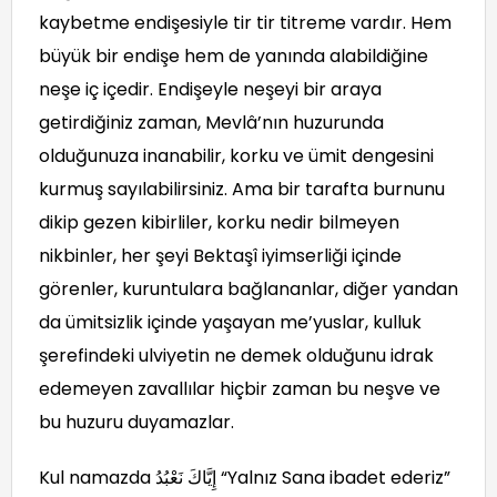
kaybetme endişesiyle tir tir titreme vardır. Hem
büyük bir endişe hem de yanında alabildiğine
neşe iç içedir. Endişeyle neşeyi bir araya
getirdiğiniz zaman, Mevlâ’nın huzurunda
olduğunuza inanabilir, korku ve ümit dengesini
kurmuş sayılabilirsiniz. Ama bir tarafta burnunu
dikip gezen kibirliler, korku nedir bilmeyen
nikbinler, her şeyi Bektaşî iyimserliği içinde
görenler, kuruntulara bağlananlar, diğer yandan
da ümitsizlik içinde yaşayan me’yuslar, kulluk
şerefindeki ulviyetin ne demek olduğunu idrak
edemeyen zavallılar hiçbir zaman bu neşve ve
bu huzuru duyamazlar.
Kul namazda إِيَّاكَ نَعْبُدُ “Yalnız Sana ibadet ederiz”