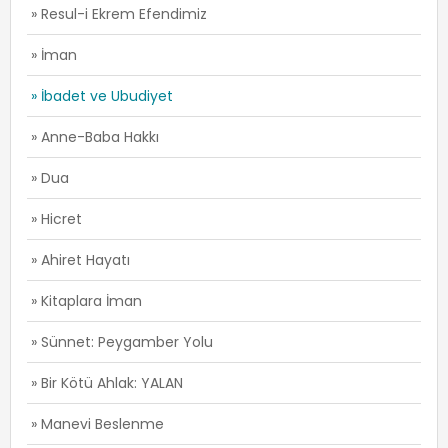
» Resul-i Ekrem Efendimiz
» İman
» İbadet ve Ubudiyet
» Anne-Baba Hakkı
» Dua
» Hicret
» Ahiret Hayatı
» Kitaplara İman
» Sünnet: Peygamber Yolu
» Bir Kötü Ahlak: YALAN
» Manevi Beslenme