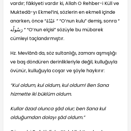
vardır; fâikiyeti vardır ki, Allah O Rehber-i Küll ve
Muktedâ-yı Ekmel’ini, sözlerin en ekmeli içinde
anarken, önce “عَبْدُهُ ” “O’nun kulu” demiş, sonra “
رَسُولُه ” “O’nun elçisi” sözüyle bu mübarek
cümleyi taçlandırmıştır.
Hz. Mevlânâ da, söz sultanlığı, zamanı aşmışlığı
ve baş döndüren derinlikleriyle değil, kulluğuyla
övünür, kulluğuyla coşar ve şöyle haykırır:
“Kul oldum, kul oldum, kul oldum! Ben Sana
hizmette iki büklüm oldum.
Kullar âzad olunca şâd olur; ben Sana kul
olduğumdan dolayı şâd oldum.”