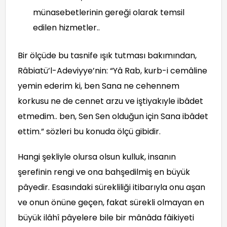
münasebetlerinin gereği olarak temsil
edilen hizmetler..
Bir ölçüde bu tasnife ışık tutması bakımından,
Râbiatü’l-Adeviyye’nin: “Yâ Rab, kurb-i cemâline
yemin ederim ki, ben Sana ne cehennem
korkusu ne de cennet arzu ve iştiyakıyle ibâdet
etmedim.. ben, Sen Sen olduğun için Sana ibâdet
ettim.” sözleri bu konuda ölçü gibidir.
Hangi şekliyle olursa olsun kulluk, insanın
şerefinin rengi ve ona bahşedilmiş en büyük
pâyedir. Esasındaki sürekliliği itibarıyla onu aşan
ve onun önüne geçen, fakat sürekli olmayan en
büyük ilâhî pâyelere bile bir mânâda fâikiyeti