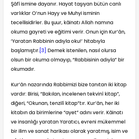
Şâfî ismine dayanır. Hayat taşıyan bütün canlı
varlıklar O’nun Hayy ve Muhyi isminin
tecellisidirler. Bu şuur, kâinatı Allah namına
okuma gayreti ve eğitimi verir. Onun için Kur’ân,
‘Yaratan Rabbinin adıyla oku!’ hitabıyla
başlamıştır.
[3]
Demek istenilen, nasıl olursa
olsun bir okuma olmayıp, “Rabbisinin adıyla” bir
okumadır.
Kur’ân nazarında Rabbimizi bize tanıtan iki kitap
vardır: Birisi, “Bakılan, incelenen tekvinî kitap”,
diğeri, “Okunan, tenzilî kitap”tır. Kur’ân, her iki
kitabın da birimlerine “ayet” adını verir. Kâinatı
ve insanlığı yaratan Yaratıcı, evreni mükemmel
bir ilim ve sanat harikası olarak yaratmış, isim ve