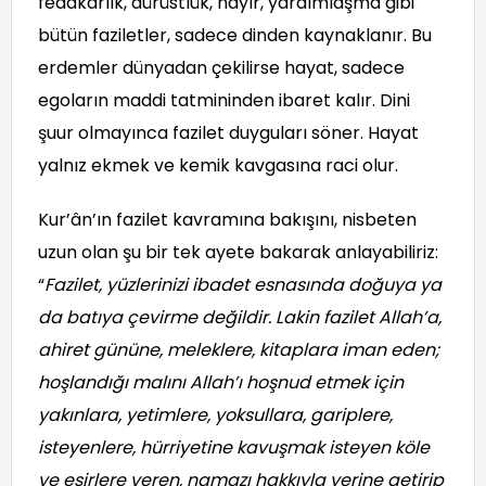
fedakarlık, dürüstlük, hayır, yardımlaşma gibi
bütün faziletler, sadece dinden kaynaklanır. Bu
erdemler dünyadan çekilirse hayat, sadece
egoların maddi tatmininden ibaret kalır. Dini
şuur olmayınca fazilet duyguları söner. Hayat
yalnız ekmek ve kemik kavgasına raci olur.
Kur’ân’ın fazilet kavramına bakışını, nisbeten
uzun olan şu bir tek ayete bakarak anlayabiliriz:
“
Fazilet, yüzlerinizi ibadet esnasında doğuya ya
da batıya çevirme değildir. Lakin fazilet Allah’a,
ahiret gününe, meleklere, kitaplara iman eden;
hoşlandığı malını Allah’ı hoşnud etmek için
yakınlara, yetimlere, yoksullara, gariplere,
isteyenlere, hürriyetine kavuşmak isteyen köle
ve esirlere veren, namazı hakkıyla yerine getirip