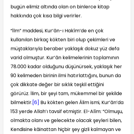
bugün elimiz altında olan on binlerce kitap
hakkında çok kısa bilgi verirler.
“İlm” maddesi, Kur’ân-ı Hakîm’de en çok
kullanılan birkaç kökten biri olup çekimleri ve
müştaklarıyla beraber yaklaşık dokuz yüz defa
varid olmuştur. Kur’ân kelimelerinin toplamının
78.000 kadar olduğunu düşünürsek, yaklaşık her
90 kelimeden birinin ilmi hatırlattığını, bunun da
çok dikkate değer bir sıklık teşkil ettiğini
görürüz. İlim, bir şeyi tam, mükemmel bir şekilde
bilmektir.
[6]
Bu kökten gelen Âlim ismi, Kur’ân’da
153 yerde Allah’ı tavsif etmiştir. El-Alîm: “Olmuşu,
olmakta olanı ve gelecekte olacak şeyleri bilen,
Kendisine kâinattan hiçbir şey gizli kalmayan ve