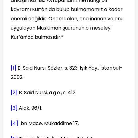
anlaşılmaz. Biz Avrupalıların herhangi bir
kavramı Kur’ân’da bulup bulmamamız o kadar
önemli değildir. Önemli olan, ona inanan ve onu
uygulayan Müslüman şuurunun o meseleyi
Kur’ân’da bulmasıdır.”
[1]
B. Said Nursi, Sözler, s. 323, Işık Yay., İstanbul-
2002.
[2]
B. Said Nursi, a.g.e., s. 412.
[3]
Alak, 96/1.
[4]
İbn Mace, Mukaddime 17.