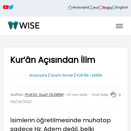
Anasayfa
English
Ara
Bağış
Kur’ân Açısından İlim
Anasayfa
/
İslami İlimler
/
KUR'ÂN-I KERİM
Author:
Prof.Dr. Suat YILDIRIM
-
10
min read. - Post Date:
0
09/24/2022
İsimlerin öğretilmesinde muhatap
sadece Hz. Adem değil, belki