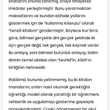
sıfatlarını onunla tanıtmış, oraya nihayetsiz
imkânlar yerleştirmiştir. Bunu yaratmaktan
maksatlarını ve bundan istifade yollarını
göstermek için de “kullanma kılavuzu” olarak
“tenzilî kitabını” göndermiştir. Böylece Kur’ân’a
göre, bilimsel gerçekle dini gerçek şeklinde iki
ayrı gerçek değil, tek gerçek, tek kaynak vardır.
Bu anlayış, yani bilimsel bütünlük anlayışı, İslâm
dininin temel akidesi olan “tevhid”in, Allah’ın
birliğinin neticesidir.
Rabbimiz bununla yetinmemiş, bu iki kitabın
manalarını, onları nasıl okumak gerektiğini
öğrettiği, model olarak yarattığı bir öğretmeni,
rehberlik ve uygulamayı gösterme gayesiyle
görevlendirmiştir. Çünkü öğretmensiz bir okul