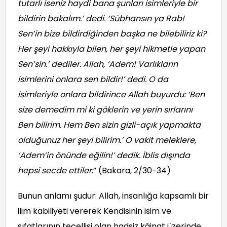
tutarlı iseniz haydi bana şunları isimleriyle bir
bildirin bakalım.’ dedi. ‘Sübhansın ya Rab!
Sen’in bize bildirdiğinden başka ne bilebiliriz ki?
Her şeyi hakkıyla bilen, her şeyi hikmetle yapan
Sen’sin.’ dediler. Allah, ‘Adem! Varlıkların
isimlerini onlara sen bildir!’ dedi. O da
isimleriyle onlara bildirince Allah buyurdu: ‘Ben
size demedim mi ki göklerin ve yerin sırlarını
Ben bilirim. Hem Ben sizin gizli-açık yapmakta
olduğunuz her şeyi bilirim.’ O vakit meleklere,
‘Adem’in önünde eğilin!’ dedik. İblis dışında
hepsi secde ettiler
.” (Bakara, 2/30-34)
Bunun anlamı şudur: Allah, insanlığa kapsamlı bir
ilim kabiliyeti vererek Kendisinin isim ve
sıfatlarının tecellisi olan hadsiz kâinat üzerinde