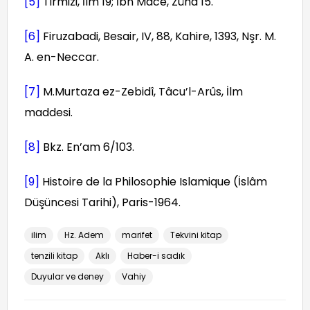
[5]
Tirmizi, İlm 19; İbn Mace, Zühd 15.
[6]
Firuzabadi, Besair, IV, 88, Kahire, 1393, Nşr. M.
A. en-Neccar.
[7]
M.Murtaza ez-Zebidî, Tâcu’l-Arûs, İlm
maddesi.
[8]
Bkz. En’am 6/103.
[9]
Histoire de la Philosophie Islamique (İslâm
Düşüncesi Tarihi), Paris-1964.
ilim
Hz. Adem
marifet
Tekvini kitap
tenzili kitap
Aklı
Haber-i sadık
Duyular ve deney
Vahiy