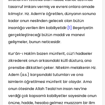
tasarruf imkanı vermiş ve evreni onlara amade
kılmıştır. Hz. Adem’e öğretilen, dünyanın sonuna
kadar onun neslinden gelecek olan bütün
insanlığa verilen ilim kabiliyetidir.
[1]
Beşeriyetin
gerçekleştireceği bütün maddi ve manevi
gelişmeler, bunun neticesidir.
Kur’ân-ı Hakîm bazen münferit, cüz’i hadiseler
zikrederek onun arkasındaki küllî düstura, ana
prensibe dikkatleri çeker. Nitekim melaikenin Hz.
Adem (a.s.) karşısındaki tutumları ve ona
isimlerin öğretilmesi münferit bir olaydır. Ama
onun ötesinde Allah Teala’nın insan nev’ine
verdiği çok kapsamlı kabiliyetler sayesinde onun
önüne, hadde, hesaba gelmez muazzam bir ilim