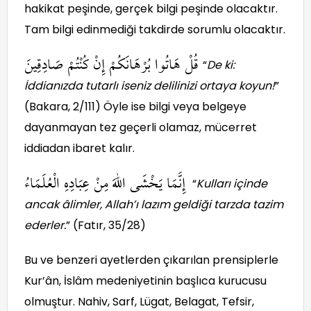
hakikat peşinde, gerçek bilgi peşinde olacaktır.
Tam bilgi edinmediği takdirde sorumlu olacaktır.
قُلْ هَاتُوا بُرْهَانَكُمْ إِنْ كُنْتُمْ صَادِقِينَ
“
De ki:
İddianızda tutarlı iseniz delilinizi ortaya koyun!
”
(Bakara, 2/111) Öyle ise bilgi veya belgeye
dayanmayan tez geçerli olamaz, mücerret
iddiadan ibaret kalır.
إِنَّمَا يَخْشَى اللهَ مِنْ عِبَادِهِ الْعُلَمَاءُ
“
Kulları içinde
ancak âlimler, Allah’ı lazım geldiği tarzda tazim
ederler.
” (Fatır, 35/28)
Bu ve benzeri ayetlerden çıkarılan prensiplerle
Kur’ân, İslâm medeniyetinin başlıca kurucusu
olmuştur. Nahiv, Sarf, Lügat, Belagat, Tefsir,