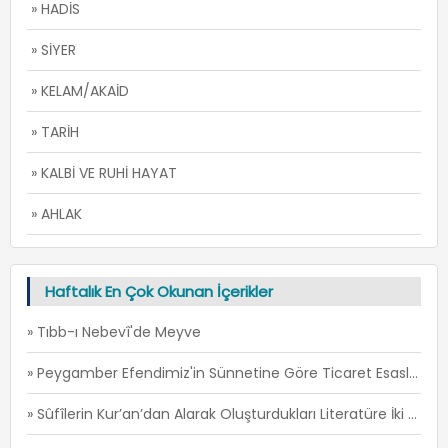
» HADİS
» SİYER
» KELAM/AKAİD
» TARİH
» KALBİ VE RUHİ HAYAT
» AHLAK
Haftalık En Çok Okunan İçerikler
» Tıbb-ı Nebevî'de Meyve
» Peygamber Efendimiz'in Sünnetine Göre Ticaret Esasları -1
» Sûfîlerin Kur’an’dan Alarak Oluşturdukları Literatüre İki Örnek: İ’TİSÂM ve FİRÂR -1