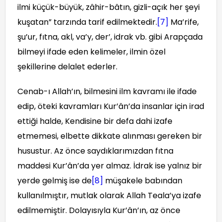
ilmi küçük-büyük, zâhir-bâtın, gizli-açık her şeyi
kuşatan” tarzında tarif edilmektedir.
[7]
Ma’rife,
şu’ur, fıtna, akl, va’y, der’, idrak vb. gibi Arapçada
bilmeyi ifade eden kelimeler, ilmin özel
şekillerine delalet ederler.
Cenab-ı Allah’ın, bilmesini ilm kavramı ile ifade
edip, öteki kavramları Kur’ân’da insanlar için irad
ettiği halde, Kendisine bir defa dahi izafe
etmemesi, elbette dikkate alınması gereken bir
husustur. Az önce saydıklarımızdan fıtna
maddesi Kur’ân’da yer almaz. İdrak ise yalnız bir
yerde gelmiş ise de
[8]
müşakele babından
kullanılmıştır, mutlak olarak Allah Teala’ya izafe
edilmemiştir. Dolayısıyla Kur’ân’ın, az önce