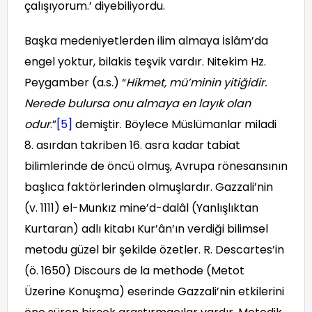
çalışıyorum.’ diyebiliyordu.
Başka medeniyetlerden ilim almaya İslâm’da
engel yoktur, bilakis teşvik vardır. Nitekim Hz.
Peygamber (a.s.) “
Hikmet, mü’minin yitiğidir.
Nerede bulursa onu almaya en layık olan
odur
.”
[5]
demiştir. Böylece Müslümanlar miladi
8. asırdan takriben 16. asra kadar tabiat
bilimlerinde de öncü olmuş, Avrupa rönesansının
başlıca faktörlerinden olmuşlardır. Gazzali’nin
(v. 1111) el-Munkız mine’d-dalâl (Yanlışlıktan
Kurtaran) adlı kitabı Kur’ân’ın verdiği bilimsel
metodu güzel bir şekilde özetler. R. Descartes’in
(ö. 1650) Discours de la methode (Metot
Üzerine Konuşma) eserinde Gazzali’nin etkilerini