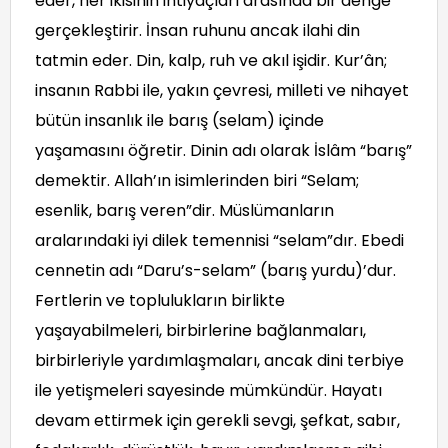
eder, her ikisinin ihtiyaçları arasında bir denge
gerçekleştirir. İnsan ruhunu ancak ilahi din
tatmin eder. Din, kalp, ruh ve akıl işidir. Kur’ân;
insanın Rabbi ile, yakın çevresi, milleti ve nihayet
bütün insanlık ile barış (selam) içinde
yaşamasını öğretir. Dinin adı olarak İslâm “barış”
demektir. Allah’ın isimlerinden biri “Selam;
esenlik, barış veren”dir. Müslümanların
aralarındaki iyi dilek temennisi “selam”dır. Ebedi
cennetin adı “Daru’s-selam” (barış yurdu)’dur.
Fertlerin ve toplulukların birlikte
yaşayabilmeleri, birbirlerine bağlanmaları,
birbirleriyle yardımlaşmaları, ancak dini terbiye
ile yetişmeleri sayesinde mümkündür. Hayatı
devam ettirmek için gerekli sevgi, şefkat, sabır,