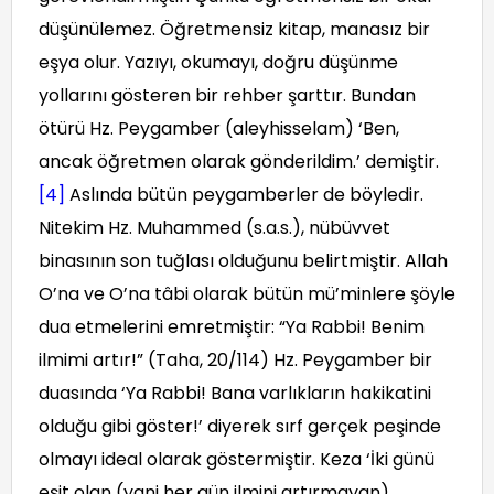
düşünülemez. Öğretmensiz kitap, manasız bir
eşya olur. Yazıyı, okumayı, doğru düşünme
yollarını gösteren bir rehber şarttır. Bundan
ötürü Hz. Peygamber (aleyhisselam) ‘Ben,
ancak öğretmen olarak gönderildim.’ demiştir.
[4]
Aslında bütün peygamberler de böyledir.
Nitekim Hz. Muhammed (s.a.s.), nübüvvet
binasının son tuğlası olduğunu belirtmiştir. Allah
O’na ve O’na tâbi olarak bütün mü’minlere şöyle
dua etmelerini emretmiştir: “Ya Rabbi! Benim
ilmimi artır!” (Taha, 20/114) Hz. Peygamber bir
duasında ‘Ya Rabbi! Bana varlıkların hakikatini
olduğu gibi göster!’ diyerek sırf gerçek peşinde
olmayı ideal olarak göstermiştir. Keza ‘İki günü
eşit olan (yani her gün ilmini artırmayan)