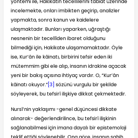
yöntemi ile, Hakikatin tecellîlerini tabiat üzerinde
incelemekte, onları imbikten geçirip, analizler
yapmakta, sonra kanun ve kaidelere
ulaşmaktadır. Bunları yaparken, uğraştığı
nesnenin bir tecellîden ibaret olduğunu
bilmediği için, Hakikate ulaşamamaktadır. Öyle
ise, Kur’ân ile kâinatı, birbirini tefsir eden iki
mütemmim gibi ele alıp, insanın idrakine açacak
yeni bir bakış açısına ihtiyaç vardır. O, “Kur’ân
kâinatı okuyor.”
[3]
sözünü vurgulu bir şekilde
söyleyerek, bu tefsirî ilişkiye dikkat çekmektedir.
Nursî’nin yaklaşımı -genel düşüncesi dikkate
alınarak- değerlendirilince, bu tefsirî ilişkinin
sağlanabilmesi için imana dayalı bir epistemoloji
teklif ettiği söylenebilir. Ona göre, insanın sahih