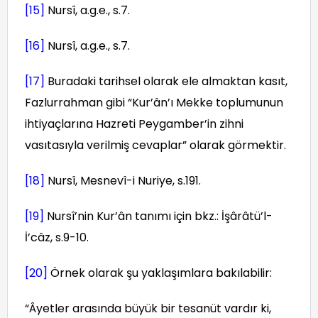
[15]
Nursî, a.g.e., s.7.
[16]
Nursî, a.g.e., s.7.
[17]
Buradaki tarihsel olarak ele almaktan kasıt,
Fazlurrahman gibi “Kur’ân’ı Mekke toplumunun
ihtiyaçlarına Hazreti Peygamber’in zihni
vasıtasıyla verilmiş cevaplar” olarak görmektir.
[18]
Nursî, Mesnevî-i Nuriye, s.191.
[19]
Nursî’nin Kur’ân tanımı için bkz.: İşârâtü’l-
İ’câz, s.9-10.
[20]
Örnek olarak şu yaklaşımlara bakılabilir:
“Âyetler arasında büyük bir tesanüt vardır ki,