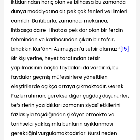
iktidarından hariç olan ve bilhassa bu zamanda
dünya maddiyatına ait pek çok fenleri ve ilimleri
câmîdir. Bu itibarla; zamanca, mekânca,
ihtisasça daire-i ihatası pek dar olan bir ferdin
fehminden ve karihasından çıkan bir tefsir,
bihakkın Kur’ân-ı Azimuşşan’a tefsir olamaz.”
[15]
Bir kişi yerine, heyet tarafından tefsir
yapılmasının başka faydaları da vardır ki, bu
faydalar geçmiş müfessirlere yöneltilen
eleştirilerde açıkça ortaya çıkmaktadır. Gerek
Fazlurrahman, gerekse diğer çağdaş düşünürler,
tefsirlerin yazıldıkları zamanın siyasî etkilerini
fazlasıyla taşıdığından şikâyet etmekte ve
tarihselci yaklaşımla bunların ayıklanması
gerektiğini vurgulamaktadırlar. Nursî neden