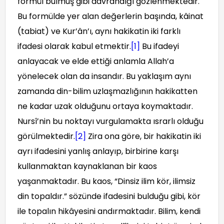
formül bulmuş gibi davrandığı gözlenmektedir.
Bu formülde yer alan değerlerin başında, kâinat
(tabiat) ve Kur’ân’ı, aynı hakikatin iki farklı
ifadesi olarak kabul etmektir.
[1]
Bu ifadeyi
anlayacak ve elde ettiği anlamla Allah’a
yönelecek olan da insandır. Bu yaklaşım aynı
zamanda din-bilim uzlaşmazlığının hakikatten
ne kadar uzak olduğunu ortaya koymaktadır.
Nursî’nin bu noktayı vurgulamakta ısrarlı olduğu
görülmektedir.
[2]
Zira ona göre, bir hakikatin iki
ayrı ifadesini yanlış anlayıp, birbirine karşı
kullanmaktan kaynaklanan bir kaos
yaşanmaktadır. Bu kaos, “Dinsiz ilim kör, ilimsiz
din topaldır.” sözünde ifadesini bulduğu gibi, kör
ile topalın hikâyesini andırmaktadır. Bilim, kendi