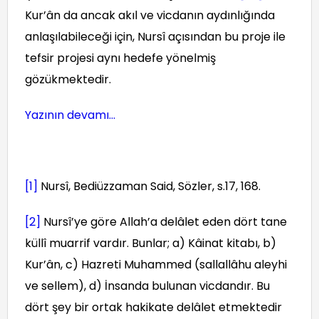
Kur’ân da ancak akıl ve vicdanın aydınlığında
anlaşılabileceği için, Nursî açısından bu proje ile
tefsir projesi aynı hedefe yönelmiş
gözükmektedir.
Yazının devamı...
[1]
Nursî, Bediüzzaman Said, Sözler, s.17, 168.
[2]
Nursî’ye göre Allah’a delâlet eden dört tane
küllî muarrif vardır. Bunlar; a) Kâinat kitabı, b)
Kur’ân, c) Hazreti Muhammed (sallallâhu aleyhi
ve sellem), d) İnsanda bulunan vicdandır. Bu
dört şey bir ortak hakikate delâlet etmektedir