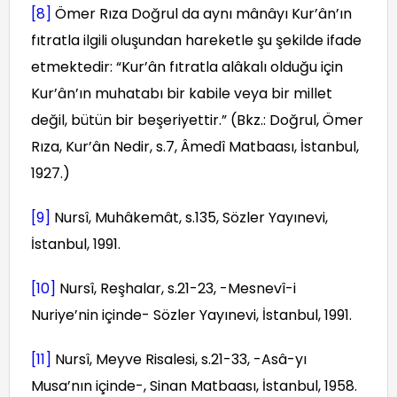
[8]
Ömer Rıza Doğrul da aynı mânâyı Kur’ân’ın
fıtratla ilgili oluşundan hareketle şu şekilde ifade
etmektedir: “Kur’ân fıtratla alâkalı olduğu için
Kur’ân’ın muhatabı bir kabile veya bir millet
değil, bütün bir beşeriyettir.” (Bkz.: Doğrul, Ömer
Rıza, Kur’ân Nedir, s.7, Âmedî Matbaası, İstanbul,
1927.)
[9]
Nursî, Muhâkemât, s.135, Sözler Yayınevi,
İstanbul, 1991.
[10]
Nursî, Reşhalar, s.21-23, -Mesnevî-i
Nuriye’nin içinde- Sözler Yayınevi, İstanbul, 1991.
[11]
Nursî, Meyve Risalesi, s.21-33, -Asâ-yı
Musa’nın içinde-, Sinan Matbaası, İstanbul, 1958.