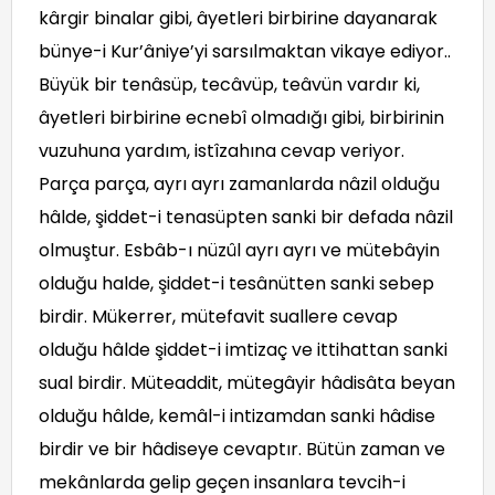
kârgir binalar gibi, âyetleri birbirine dayanarak
bünye-i Kur’âniye’yi sarsılmaktan vikaye ediyor..
Büyük bir tenâsüp, tecâvüp, teâvün vardır ki,
âyetleri birbirine ecnebî olmadığı gibi, birbirinin
vuzuhuna yardım, istîzahına cevap veriyor.
Parça parça, ayrı ayrı zamanlarda nâzil olduğu
hâlde, şiddet-i tenasüpten sanki bir defada nâzil
olmuştur. Esbâb-ı nüzûl ayrı ayrı ve mütebâyin
olduğu halde, şiddet-i tesânütten sanki sebep
birdir. Mükerrer, mütefavit suallere cevap
olduğu hâlde şiddet-i imtizaç ve ittihattan sanki
sual birdir. Müteaddit, mütegâyir hâdisâta beyan
olduğu hâlde, kemâl-i intizamdan sanki hâdise
birdir ve bir hâdiseye cevaptır. Bütün zaman ve
mekânlarda gelip geçen insanlara tevcih-i