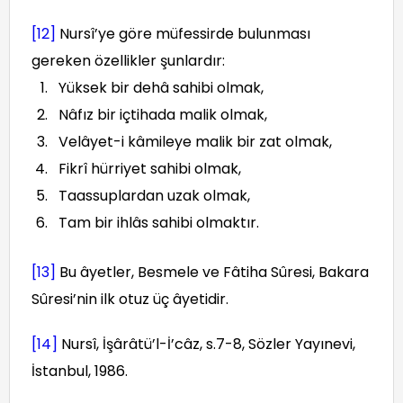
[12]
Nursî’ye göre müfessirde bulunması
gereken özellikler şunlardır:
Yüksek bir dehâ sahibi olmak,
Nâfız bir içtihada malik olmak,
Velâyet-i kâmileye malik bir zat olmak,
Fikrî hürriyet sahibi olmak,
Taassuplardan uzak olmak,
Tam bir ihlâs sahibi olmaktır.
[13]
Bu âyetler, Besmele ve Fâtiha Sûresi, Bakara
Sûresi’nin ilk otuz üç âyetidir.
[14]
Nursî, İşârâtü’l-İ’câz, s.7-8, Sözler Yayınevi,
İstanbul, 1986.