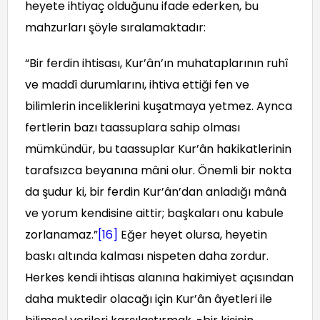
heyete ihtiyaç olduğunu ifade ederken, bu
mahzurları şöyle sıralamaktadır:
“Bir ferdin ihtisası, Kur’ân’ın muhataplarının ruhî
ve maddî durumlarını, ihtiva ettiği fen ve
bilimlerin inceliklerini kuşatmaya yetmez. Aynca
fertlerin bazı taassuplara sahip olması
mümkündür, bu taassuplar Kur’ân hakikatlerinin
tarafsızca beyanına mâni olur. Önemli bir nokta
da şudur ki, bir ferdin Kur’ân’dan anladığı mânâ
ve yorum kendisine aittir; başkaları onu kabule
zorlanamaz.”
[16]
Eğer heyet olursa, heyetin
baskı altında kalması nispeten daha zordur.
Herkes kendi ihtisas alanına hakimiyet açısından
daha muktedir olacağı için Kur’ân âyetleri ile