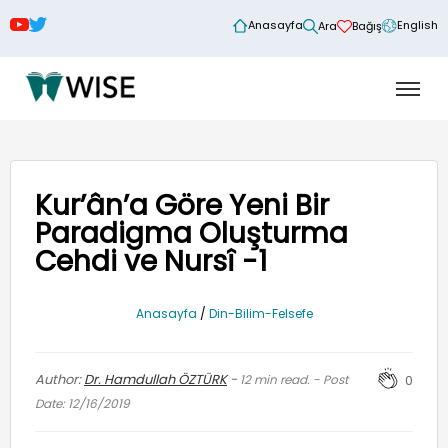
Anasayfa
English
Ara
Bağış
Kur’ân’a Göre Yeni Bir
Paradigma Oluşturma
Cehdi ve Nursî -1
Anasayfa
/
Din-Bilim-Felsefe
Author:
Dr. Hamdullah ÖZTÜRK
-
12
min read. - Post
0
Date: 12/16/2019