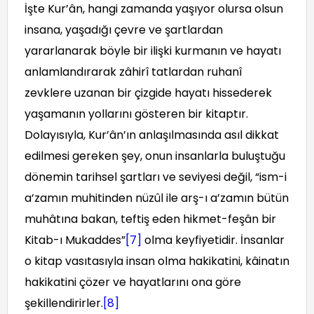
İşte Kur’ân, hangi zamanda yaşıyor olursa olsun
insana, yaşadığı çevre ve şartlardan
yararlanarak böyle bir ilişki kurmanın ve hayatı
anlamlandırarak zâhirî tatlardan ruhanî
zevklere uzanan bir çizgide hayatı hissederek
yaşamanın yollarını gösteren bir kitaptır.
Dolayısıyla, Kur’ân’ın anlaşılmasında asıl dikkat
edilmesi gereken şey, onun insanlarla buluştuğu
dönemin tarihsel şartları ve seviyesi değil, “ism-i
a’zamın muhitinden nüzûl ile arş-ı a’zamın bütün
muhâtına bakan, teftiş eden hikmet-feşân bir
Kitab-ı Mukaddes”
[7]
olma keyfiyetidir. İnsanlar
o kitap vasıtasıyla insan olma hakikatini, kâinatın
hakikatini çözer ve hayatlarını ona göre
şekillendirirler.
[8]