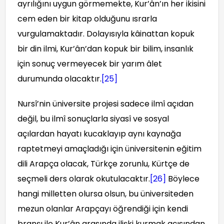
ayrılığını uygun görmemekte, Kur’ân’ın her ikisini
cem eden bir kitap olduğunu ısrarla
vurgulamaktadır. Dolayısıyla kâinattan kopuk
bir din ilmi, Kur’ân’dan kopuk bir bilim, insanlık
için sonuç vermeyecek bir yarım âlet
durumunda olacaktır.
[25]
Nursî’nin üniversite projesi sadece ilmî açıdan
değil, bu ilmî sonuçlarla siyasî ve sosyal
açılardan hayatı kucaklayıp aynı kaynağa
raptetmeyi amaçladığı için üniversitenin eğitim
dili Arapça olacak, Türkçe zorunlu, Kürtçe de
seçmeli ders olarak okutulacaktır.
[26]
Böylece
hangi milletten olursa olsun, bu üniversiteden
mezun olanlar Arapçayı öğrendiği için kendi
branşı ile Kur’ân arasında ilişki kurmak açısından