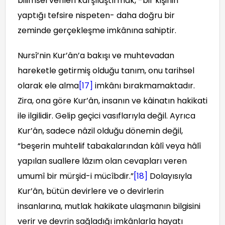
bilimsel verileri karşılaştırmak, -bir kişinin
yaptığı tefsire nispeten- daha doğru bir
zeminde gerçekleşme imkânına sahiptir.
Nursî’nin Kur’ân’a bakışı ve muhtevadan
hareketle getirmiş olduğu tanım, onu tarihsel
olarak ele alma
[17]
imkânı bırakmamaktadır.
Zira, ona göre Kur’ân, insanın ve kâinatın hakikati
ile ilgilidir. Gelip geçici vasıflarıyla değil. Ayrıca
Kur’ân, sadece nâzil olduğu dönemin değil,
“beşerin muhtelif tabakalarından kâlî veya hâlî
yapılan suallere lâzım olan cevapları veren
umumî bir mürşid-i mücîbdir.”
[18]
Dolayısıyla
Kur’ân, bütün devirlere ve o devirlerin
insanlarına, mutlak hakikate ulaşmanın bilgisini
verir ve devrin sağladığı imkânlarla hayatı