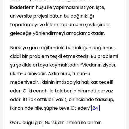
ibadetlerin huşu ile yapılmasını istiyor. İşte,
üniversite projesi bütün bu dağınıklığı
toparlamayı ve İslâm toplumunu şevk içinde
geleceğe yönlendirmeyi amaçlamaktadır.
Nursî’ye göre eğitimdeki bütünlüğün dağılması,
ciddî bir problem teşkil etmektedir. Bu problemi
şu şekilde ortaya koymaktadır: “Vicdanın ziyası,
ulûm-u diniyedir. Aklın nuru, funun-u
medeniyedir. İkisinin imtizacıyla hakikat tecellî
eder. O iki cenah ile talebenin himmeti pervaz
eder. İftirak ettikleri vakit, birincisinde taassup,
İkincisinde hile, şüphe tevellüt eder.”
[24]
Görüldüğü gibi, Nursî, din ilimleri ile bilimin