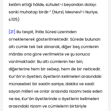
kelâm ettiği hâlde, sühulet-i beyandan dolayı
sanki muhatap birdir.” (Nursî, Mesnevî-i Nuriye,
s.105)
[21]
Bu tespit, İhlâs Sûresi üzerinden
örneklenerek gösterilmektedir. Sûrede bulunan
altı cümle tek tek alınarak, diğer beş cümlenin
mânâsı ona göre verilmekte ve şu sonuca
varılmaktadır: Bu altı cümlenin her biri,
diğerlerine hem bir sebep, hem de bir neticedir.
Kur’ân’ın âyetleri, âyetlerin kelimeleri arasındaki
münasebet bir saatin saniye, dakika ve saati
sayan milleri ve onlar arasında nizamı tesis eden
ne ise, Kur’ân âyetlerinde o âyetlerin kelimeleri
arasındaki nizam ve cümlelerin birbiriyle