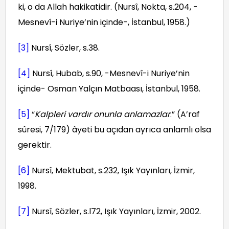
ki, o da Allah hakikatidir. (Nursî, Nokta, s.204, -
Mesnevî-i Nuriye’nin içinde-, İstanbul, 1958.)
[3]
Nursî, Sözler, s.38.
[4]
Nursî, Hubab, s.90, -Mesnevî-i Nuriye’nin
içinde- Osman Yalçın Matbaası, İstanbul, 1958.
[5]
“
Kalpleri vardır onunla anlamazlar
.” (A’raf
sûresi, 7/179) âyeti bu açıdan ayrıca anlamlı olsa
gerektir.
[6]
Nursî, Mektubat, s.232, Işık Yayınları, İzmir,
1998.
[7]
Nursî, Sözler, s.l72, Işık Yayınları, İzmir, 2002.