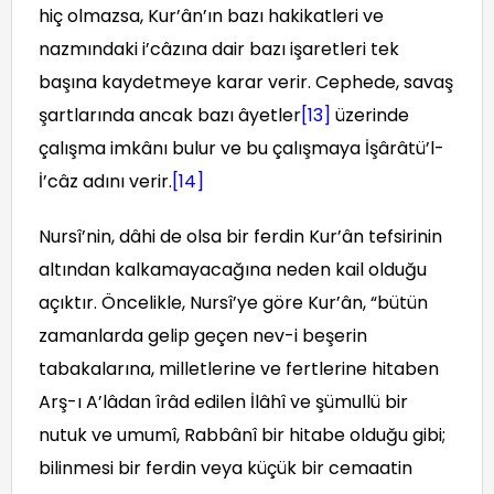
hiç olmazsa, Kur’ân’ın bazı hakikatleri ve
nazmındaki i’câzına dair bazı işaretleri tek
başına kaydetmeye karar verir. Cephede, savaş
şartlarında ancak bazı âyetler
[13]
üzerinde
çalışma imkânı bulur ve bu çalışmaya İşârâtü’l-
İ’câz adını verir.
[14]
Nursî’nin, dâhi de olsa bir ferdin Kur’ân tefsirinin
altından kalkamayacağına neden kail olduğu
açıktır. Öncelikle, Nursî’ye göre Kur’ân, “bütün
zamanlarda gelip geçen nev-i beşerin
tabakalarına, milletlerine ve fertlerine hitaben
Arş-ı A’lâdan îrâd edilen İlâhî ve şümullü bir
nutuk ve umumî, Rabbânî bir hitabe olduğu gibi;
bilinmesi bir ferdin veya küçük bir cemaatin