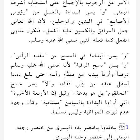
الأمر عن الوجوب بالإجماع على استحبابه لشرف
رؤوس
"
يسن البداءة بالغسل من
"
و
. "
اليمنى
في اليدين والرجلين، لأن الله تعالى
"
الأصابع
جعل المرافق والكعبين غاية الغسل، فتكون منتهى
.
الفعل كما فعله النبي صلى الله عليه وسلم
".
مقدم الرأس
"
يسن البداءة في المسح من
"
و
"
لأنه صلى الله عليه وسلم
"
مسح الرقبة
"
يسن
"
و
"
توضأ وأومأ بيديه من مقدَّم رأسه حتى بلغ بهما
يسن مسح
"
لا
"
أسفل عنقه من قِبل قفاه، و
"
وقيل إن الأربعة الأخيرة
. "
بل هو بدعة
"
الحلقوم
"
وكأن وجهه
"
مستحبة
"
التي أولها البداءة بالميامن
.
عدم ثبوت المواظبة وليس مسلَّما
يخللها بخنصر يده اليسرى من خنصر رجله

1
.
اليمنى إلى خنصر رجله اليسرى