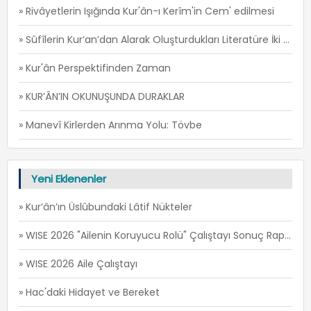
» Rivâyetlerin Işığında Kur'ân-ı Kerîm'in Cem' edilmesi
» Sûfîlerin Kur’an’dan Alarak Oluşturdukları Literatüre İki Örnek: İ’TİSÂM ve FİRÂR -1
» Kur'ân Perspektifinden Zaman
» KUR’ÂN’IN OKUNUŞUNDA DURAKLAR
» Manevî Kirlerden Arınma Yolu: Tövbe
Yeni Eklenenler
» Kur’ân’ın Üslûbundaki Lâtif Nükteler
» WISE 2026 "Ailenin Koruyucu Rolü" Çalıştayı Sonuç Raporu
» WISE 2026 Aile Çalıştayı
» Hac'daki Hidayet ve Bereket