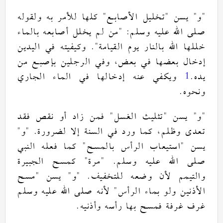
كلها للأمر به ولقوله
"
تخليل الأصابع
"
يسن
"
و
"
من لم يخلل أصابعه بالماء
: "
صلى الله عليه وسلم
وكيفيته في اليدين
".
خللها الله بالنار يوم القيامة
إدخال بعضها في بعض، وفي الرجلين بإصبع من
ويكفي عنه إدخالها في الماء الجاري
1
.
يده
.
ونحوه
فمن زاد أو نقص فقد
"
تثليث الغسل
"
يسن
"
و
"
"
و
. "
تعدى وظلم، كما ورد في السنة إلا لضرورة
كما فعله النبي
"
استيعاب الرأس بالمسح
"
يسن
كمسح الجبيرة
"
مرة
. "
صلى الله عليه وسلم
مسح
"
يسن
"
و
. "
والتيمم لأن وضعه للتخفيف
صلى الله عليه وسلم
لأنه
"
الأذنين ولو بماء الرأس
.
غرف غرفة فمسح بها رأسه وأذنيه