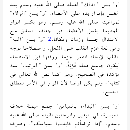
لفعله صلى الله عليه وسلم بعد
"
الدلك
"
يسن
"
و
"
"
الوِلاء
"
يسن
"
و
. "
الغسل بإمرار يده على الأعضاء
وهو بكسر الواو
.
لمواظبته صلى الله عليه وسلم
للمتابعة بغسل الأعضاء قبل جفاف السابق مع
"
النية
"
يسن
"
و
"
2
.
الاعتدال جسدا وزمانا ومكانا
واصطلاحا توجه
.
وهي لغة عزم القلب على الفعل
ووقتها قبل الاستنجاء
.
القلب لإيجاد الفعل جزما
سنة
"
الترتيب
"
يسن
"
و
. "
قُرْبَةً
ليكون جميع فعله
كما نص الله تعالى في
"
مؤكدة في الصحيح، وهو
ولم يكن فرضا لأن الواو في الأمر لمطلق
،
"
كتابه
.
الجمع
جمع ميمنة خلاف
"
البداءة بالميامن
"
يسن
"
و
"
الميسرة، في اليدين والرجلين لقوله صلى الله عليه
وصرف
".
إذا توضأتم فابدءوا بميامنكم
: "
وسلم