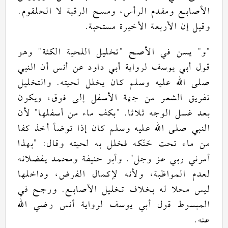
.
الأصابع ومقدم الرأس، ومسح الرقبة لا الحلقوم
.
وقيل إن الأربعة الأخيرة مستحبة
وهو
"
تخليل اللحية الكثة
"
يسن في الأصح
"
و
"
قول أبي يوسف لرواية أبي داود عن أنس
أن النبي
والتخليل
.
صلى الله عليه وسلم كان يخلل لحيته
تفريق الشعر من جهة الأسفل إلى فوق، ويكون
لأن
"
بكف ماء من أسفلها
. "
بعد غسل الوجه ثلاثا
النبي صلى الله عليه وسلم كان إذا توضأ أخذ كفا
بهذا
: "
من ماء تحت حَنَكه فخلل به لحيته وقال
وأبو حنيفة ومحمد يفضلانه
".
أمرني ربي عز وجل
لعدم المواظبة، ولأنه لإكمال الفرض، وداخلها
ورجح في
.
ليس محلا له بخلاف تخليل الأصابع
المبسوط قول أبي يوسف لرواية أنس رضي الله
.
عنه