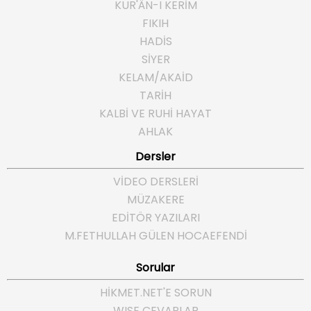
KUR'ÂN-I KERİM
FIKIH
HADİS
SİYER
KELAM/AKAİD
TARİH
KALBİ VE RUHİ HAYAT
AHLAK
Dersler
VİDEO DERSLERİ
MÜZAKERE
EDİTÖR YAZILARI
M.FETHULLAH GÜLEN HOCAEFENDI
Sorular
HIKMET.NET'E SORUN
WISE CEVAPLAR