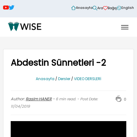
Anasayfa
English
Ara
Bağış
Abdestin Sünnetleri -2
Anasayfa
/
Dersler
/
VİDEO DERSLERİ
Author:
Rasim HANER
-
6
min read. - Post Date:
0
11/04/2019