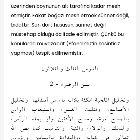
üzerinden boynunun alt tarafına kadar mesh
etmiştir. Fakat boğazı mesh etmek sünnet değil,
bidattır. Son dört hususun, sünnet değil
müstehap olduğu da ifade edilmiştir. Çünkü bu
konularda muvazabat (Efendimiz’in kesintisiz
yapması) tespit edilmemiştir.
الدرس الثالث والثلاثون
- 2
سنن الوضوء
وتخليل اللحية الكثة بكف ماء من أسفلها، وتخليل
الأصابع، وتثليث الغسل، واستيعاب الراس
بالمسح مرة، ومسح الأذنين ولو بماء الرأس،
والدلك، والوِلاء، والنية،
والترتيب كما نص الله
تعالى في كتابه ،والبداءة بالميامن ورؤوس