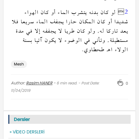
كان بدنه يتشرب الماء أو كان الهواء
 لو
2
شديدا أو كان المكان حارا يجفف الماء سريعا فلا
ولو كان طريا لا يجففه إلا في مدة
,
يعد تاركا له
وتأني في الوضوء لا يكون آتيا بسنة
,
مستطيلة
.
الولاء اهـ طحطاوي
Mesh
Author:
Rasim HANER
-
6
min read. - Post Date:
0
11/04/2019
Dersler
» VİDEO DERSLERİ