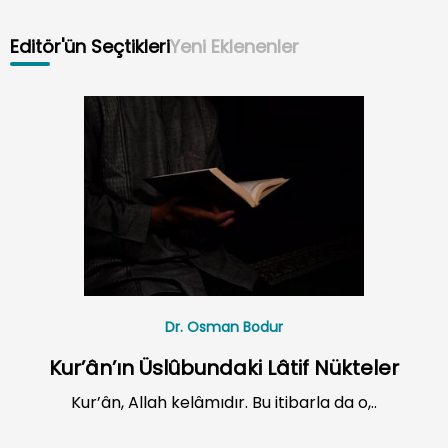
Editör'ün Seçtikleri
Yeni Eklenenler
Dr. Osman Bodur
Kur’ân’ın Üslûbundaki Lâtif Nükteler
Kur’ân, Allah kelâmıdır. Bu itibarla da o,..