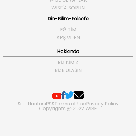
WISE'A SORUN
Din-Bilim-Felsefe
EĞITIM
ARŞIVDEN
Hakkında
BIZ KIMIZ
BIZE ULAŞIN
Site Haritası
RSS
Terms of Use
Privacy Policy
Copyrights @ 2022 WISE