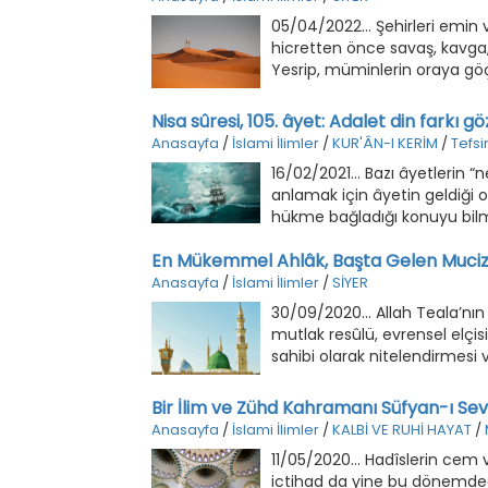
05/04/2022... Şehirleri emin 
hicretten önce savaş, kavga,
Yesrip, müminlerin oraya göç
adaletin merkezi haline gelmi
Nisa sûresi, 105. âyet: Adalet din farkı 
Anasayfa
/
İslami İlimler
/
KUR'ÂN-I KERİM
/
Tefsi
16/02/2021... Bazı âyetlerin “
anlamak için âyetin geldiği
hükme bağladığı konuyu bilm
En Mükemmel Ahlâk, Başta Gelen Muciz
Anasayfa
/
İslami İlimler
/
SİYER
30/09/2020... Allah Teala’nın terazisinde mükemmel ahlâkın pek büyük önemi vardır. O’nun, mutlak resûlü, evrensel elçisi Hz. Muhammed (sallallahu aleyhi ve sellem)’i mükemmel ahlâk sahibi olarak nitelendirmesi ve bu özelliğini, peygamberliğinin başlıca delili kılması bu gerçeği göstermektedir.1 Mükemmel ve muazzam ahlâk, yani "huluk-i azîm" güzel ahlâktan daha ileri olduğundan Cenab-ı Allah bu sıfatı kullanmıştır. Bütün âlemlere ve insanlığa rahmet olarak gönderilen ilâhî rehberin başlıca vasfı, O'nun bu mükemmel ahlâkıdır. Tebliğ ettiği dinde olduğu gibi, o dini tebliğ eden peygamberin şahsiyetinde de mükemmel ahlâk ön plandadır. İslâm dininde en çok vurgulanan hususlar; tevhid, manen kötülüklerden arınma, maddi temizlik, adalet, sevgi, şefkat, dürüstlük, ihlas, sözünde durma, davranışların söyleme uygun olmasıdır. Şirk, yalan, zulüm, hile, aldatma, insanların hakkını yeme, fitne çıkarma başta gelen haramlardandır. Bu dinin hükümleri, insanların bilinçlerinde, vicdanların derinliğinde, fert, toplum ve devletlerarası ilişkilerde güzel ahlâka uygunluğu hedeflemektedir. Bu dinin Peygamber'i (sallallahu aleyhi ve sellem) "Ben, sadece güzel ahlâkı kemale erdirmek için gönderildim"2 buyurur. Böylece O, risaletinin başlıca gayesinin mükemmel ahlâkı gerçekleştirmek olduğunu açıkça bildirmiş olmaktadır. Bir başka deyişle, peygamberliğini böylece özetlemiş olmaktadır. O'nun ahlâk telakkisi, eşi bulunmaz bir ahlâk anlayışıdır. Çünkü bu ahlâk O'nun kendi muhitinden veya dünyanın herhangi bir bölgesinden, örf ve âdetlerden gelen bir ahlâk değildir. Bu ahlâk, semavî vahiyden kaynaklanmaktadır. Ondan kaynaklandığı gibi, yine ona dayanmakta, yaptırımlarını da ondan almaktadır. Allah’ın ahlâkından kaynaklanarak, insanların da takatleri ölçüsünde, o ilâhî ahlâkı uygulamalarını istemektedir. Böylece insanlıklarının en yüce hedefini gerçekleştirerek Yüce Yaratıcı’nın, kendilerini çıkardığı "Ahsen-i Takvim", en güzel yaratılış ve yeryüzü halifeliği makamına layık olduklarını ortaya koymalarını beklemektedir.3 İşte bu ahlâk, kemali ile, cemali ile, dengesi ve ideal şekli ve devamlılığı ile Hz. Peygamber (sallalahu aleyhi ve selem) Efendimiz’de tecelli etmiştir. Fikren yükselip O’nun siretine toplu bir bakış yapacak olursanız yüce ahlâkından meydana gelen nice parlak deliller bulursunuz. Şimdilik az miktarda bazı örneklerle yetinebilirsiniz. Sadece bunları göz önüne getirmekle tertemiz, dürüst, ağırbaşlı, bilmediği hususta tek söz söylemeyen, gördüğünü gizlemeyen, kendisini övenlere kulak vermeyen ve büyüklerin süsü olan tevazuu, liderlerde eşine nadiren rastlanacak derecede açık sözlülüğü, âlimlerde bile az rastlanacak derecedeki titizliği ile arz-ı endam eden bir şahsiyet karşısında olduğunuzu anlamakta gecikmezsiniz. Böyle bir zat ne aldanır, ne de aldatır! Haşa! Bir insan ne kadar sun’i davranırsa davransın; kızdırıldığı, zorlandığı, daraldığı, muhtaç olduğu, arzusuna kavuştuğu veya güvendiği biriyle baş başa kaldığı zaman, işlerinde ve sözlerinde, esas fıtratını gösteren, “ne mal olduğunu” ortaya koyan birtakım davranışlardan hâli olmaz. Şairin dediği gibi: “Bir huy insanda bulununca, başkaları
Bir İlim ve Zühd Kahramanı Süfyan-ı Sevr
Anasayfa
/
İslami İlimler
/
KALBİ VE RUHİ HAYAT
/
11/05/2020... Hadîslerin cem 
ictihad da yine bu dönemdedir