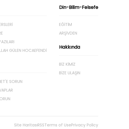
Din-Bilim-Felsefe
ERSLERİ
EĞITIM
RE
ARŞIVDEN
AZILARI
Hakkında
LLAH GÜLEN HOCAEFENDI
BIZ KIMIZ
BIZE ULAŞIN
NET'E SORUN
VAPLAR
SORUN
Site Haritası
RSS
Terms of Use
Privacy Policy