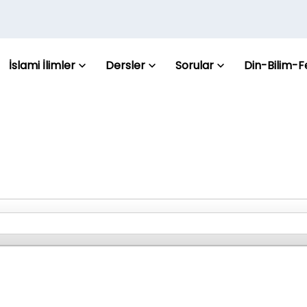
İslami İlimler
Dersler
Sorular
Din-Bilim-F