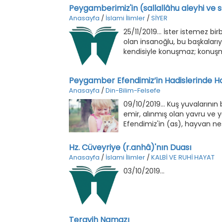
Peygamberimiz'in (sallallâhu aleyhi ve se
Anasayfa
/
İslami İlimler
/
SİYER
25/11/2019... İster istemez 
olan insanoğlu, bu başkaları
kendisiyle konuşmaz; konuşma 
Peygamber Efendimiz’in Hadislerinde H
Anasayfa
/
Din-Bilim-Felsefe
09/10/2019... Kuş yuvalarını
emir, alınmış olan yavru ve y
Efendimiz'in (as), hayvan n
Hz. Cüveyriye (r.anhâ)'nın Duası
Anasayfa
/
İslami İlimler
/
KALBİ VE RUHİ HAYAT
03/10/2019...
Teravih Namazı