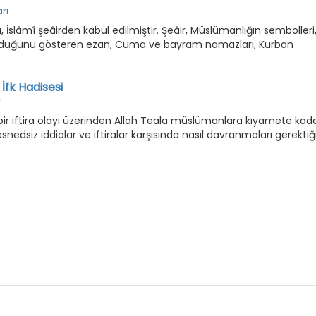
rı
 İslâmî şeâirden kabul edilmiştir. Şeâir, Müslümanlığın sembolleri
 olduğunu gösteren ezan, Cuma ve bayram namazları, Kurban
İfk Hadisesi
r
an bir iftira olayı üzerinden Allah Teala müslümanlara kıyamete kad
snedsiz iddialar ve iftiralar karşısında nasıl davranmaları gerektiğ