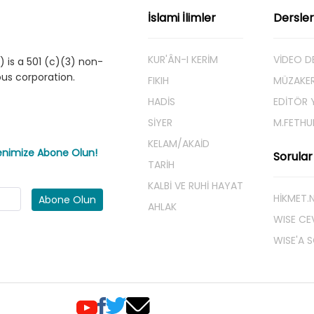
İslami İlimler
Dersler
KUR'ÂN-I KERİM
VİDEO D
 is a 501 (c)(3) non-
ious corporation.
FIKIH
MÜZAKE
HADİS
EDİTÖR Y
SİYER
M.FETHU
KELAM/AKAİD
tenimize Abone Olun!
Sorular
TARİH
KALBİ VE RUHİ HAYAT
HIKMET.
Abone Olun
AHLAK
WISE CE
WISE'A 