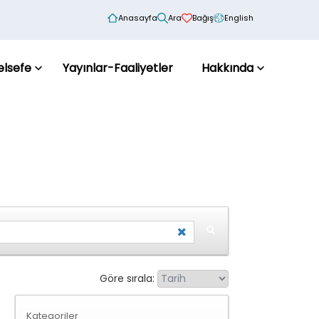
Anasayfa
Ara
Bağış
English
elsefe
Yayınlar-Faaliyetler
Hakkında
Göre sırala:
Kategoriler