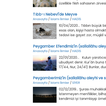
özellikle fıkıh sahasının zir
Tıbb-ı Nebevî'de Meyve
Anasayfa
/
İslami İlimler
/
HADİS
10/04/2020... Tıbbın büyük b
esas olan, kişiyi hasta olma
tedavi ise gayet zor, müşkil v
Peygamber Efendimiz'in (sallallâhu ale
Anasayfa
/
İslami İlimler
/
HADİS
22/01/2020... Kulun yaratıcısı karşısında takındığı tavra, yani O'nun karşısındaki duruşuna ubudiyet denir. Kur'ân buna tesbih, hamd ve secde gibi isimler vermektedir. (Ra'd, 13/13, İsra, 17/44, Nur, 24/41) Bunlar, duanın çeşitleridir. Hatta namaz ibadetini karşılamak üzere kullanılan salât tabirinin anlamı da duadır.(1) Her güzel özellikte olduğu gibi ibâdet ve dua burcunun zirvesindeki Zat (s.a.s.)'ın ifadesiyle ibadetin özü duadır.(2) Diğer bir deyişle, bütün ibadetlerin irca edileceği öz, duadır. Aciz, fakir, muhtaç ve kendine yetmediğinin şuurunda olan kulun, tazarru, tezellül ve alçak gönüllülük içinde, Rahmeti Sonsuz'a yönelip, hâlini arz etmesinin ayrı bir unvanı sayılan dua, kulun Rabbi'ne karşı iman, güven ve itimadının bir gereğidir. Dua sadece bir şeyler istemek demek değildir. Bizi yaratan ve yaşatan Sonsuz Kudret'in sahibi önünde, kendi aczimizi ve hiçliğimizi anlamak, kendi kendimize yeterli olmadığımızı bilmektir. Bizi en iyi bilen Rabbimizin huzurunda iç dünyamızı şerhetmektir. Dua, dudaktaki sesler ve kelimeler değil, kalpteki iniltiler ile ruhtaki sızılardır. "Rabbinize yalvara yakara gizlice dua edin, muhakkak ki Allah, haddi aşanları sevmez. O'na korkarak ve umarak dua edin." (A'raf, 7/55–56). Ve dua insanın değer ölçüsüdür: "De ki, eğer duanız olmasaydı Rabb'im size değer verir miydi?" (Furkan, 25/77). Günümüzde, sadece beş vakit namazın veya belli bir kısım ibadetlerin sonuna sıkıştırılarak küçültülen dua, gerçekte hayatın ve hayat ötesinin en büyük lâzımıdır. Aslında yaşadığımız hayat, baştan sona duadan ibarettir. Dua, Rıza-i İlâhî'nin ve cennet yurdunun anahtarıdır. Yine dua, kuldan Rabbe yükselen kulluk nişanı, Rab'den kula inen rahmet simgesidir.(3) Daha doğrusu o, Allah'la kul arasındaki münasebetin tam odak noktasıdır. Dua, imkân âlemi ile lâhut âlemini birleştiren ulvî bir miraçtır. Onun için de en makbul dua mü'minin miracı olan secdede yapılan duadır.(4) Ayrıca dua ve tevekkül hayra meyletmeye büyük bir kuvvet verdiği gibi, istiğfar ve tevbe dahi şerre meyletmenin önünü keser, tecavüzünü kırar. Rahmet elinin üzerimizde dolaşması, dua sayesindedir. Yani dua, gazabın da paratoneridir. Beşer imkânının tükendiği noktada dua şuuru başlar. Aslında, ona başlangıç ve bitiş noktası tesbit etmek de imkânsızdır. Çünkü insanın duadan müstağni olacak bir anı bulunmamaktadır. O hâlde kul, kendisinden tecellileriyle bir an dûr olmayan Rabb'ine, duadan bir ân dûr olmamalıdır. Kula bakan yönüyle dua, istemektir. Ne var ki, çoğu zaman istenilecek şeyi isteme şeklini bilemez de, istemede sû-i edepte bulunur. Daha açık bir ifade ile O'nun mutlak iradesini, kendi cüz'î iradesinin -haşa- uydusu olarak görmek ister. Şüphesiz bu tavır ve niyetle yapılan dualar, Allah'la kul arasında râbıta olmaktan uzaktır. Her konuda olduğu gibi bu hususta da ona en büyük yardımcı Kur'ân-ı Kerim ve Hadîs-i şeriflerdir. Çünkü bize istemeyi veren Zât, nasıl isteyeceğimizi de öğretmiştir. Kendisine en güzel ve en müessir dualar öğretilen kul ise şüphesiz Allah Resulü (aleyhi ekmelü't-tehâyâ)'dır. Dua mecmualarına bakıldığında, duada dahi O'na ulaşmanın mümkün olmadığı görülmektedir.(5) Öyle ise O'nun nasıl dua ettiğine bakılmalıdır. Bundan sonraki satırlarda Efendimizin bir günlük dualarından seçmel
Peygamberimiz'in (sallallâhu aleyhi ve s
Anasayfa
/
İslami İlimler
/
SİYER
02/12/2019... Şurası muhakkak ki
İstenmeyen menfilikler, bi
kendimizi iyi tanımlayıp örne
olmamız elzemdir.