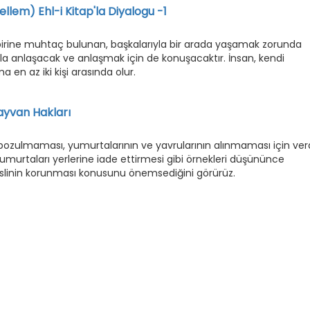
llem) Ehl-i Kitap'la Diyalogu -1
birbirine muhtaç bulunan, başkalarıyla bir arada yaşamak zorunda
yla anlaşacak ve anlaşmak için de konuşacaktır. İnsan, kendi
en az iki kişi arasında olur.
ayvan Hakları
n bozulmaması, yumurtalarının ve yavrularının alınmaması için ver
umurtaları yerlerine iade ettirmesi gibi örnekleri düşününce
eslinin korunması konusunu önemsediğini görürüz.