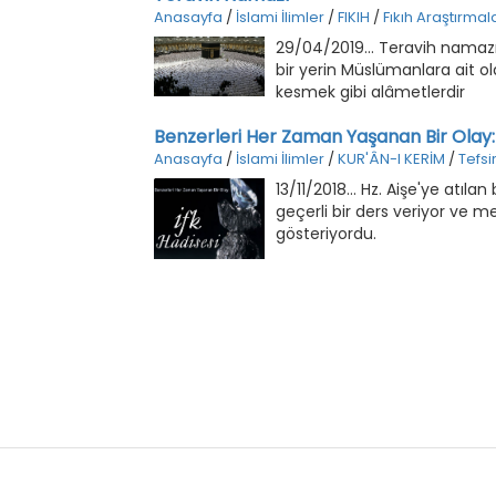
Anasayfa
/
İslami İlimler
/
FIKIH
/
Fıkıh Araştırmala
29/04/2019... Teravih namazı,
bir yerin Müslümanlara ait
kesmek gibi alâmetlerdir
Benzerleri Her Zaman Yaşanan Bir Olay: 
Anasayfa
/
İslami İlimler
/
KUR'ÂN-I KERİM
/
Tefsi
13/11/2018... Hz. Aişe'ye atıl
geçerli bir ders veriyor ve me
gösteriyordu.