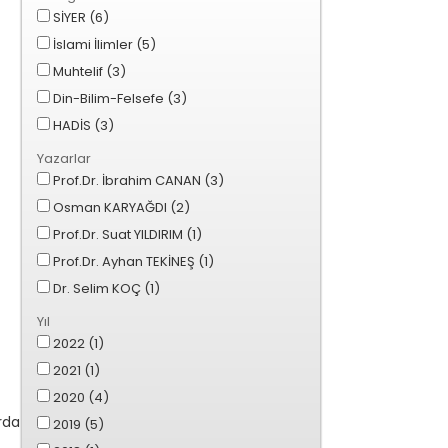
SİYER (6)
İslami İlimler (5)
Muhtelif (3)
Din-Bilim-Felsefe (3)
HADİS (3)
Yazarlar
Prof.Dr. İbrahim CANAN (3)
Osman KARYAĞDI (2)
Prof.Dr. Suat YILDIRIM (1)
Prof.Dr. Ayhan TEKİNEŞ (1)
Dr. Selim KOÇ (1)
Yıl
2022 (1)
2021 (1)
2020 (4)
rda
2019 (5)