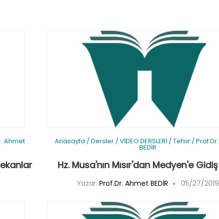
r. Ahmet
Anasayfa
/
Dersler
/
VİDEO DERSLERİ
/
Tefsir
/
Prof.Dr
BEDİR
Mekanlar
Hz. Musa'nın Mısır'dan Medyen'e Gidiş
9
Yazar:
Prof.Dr. Ahmet BEDİR
05/27/201