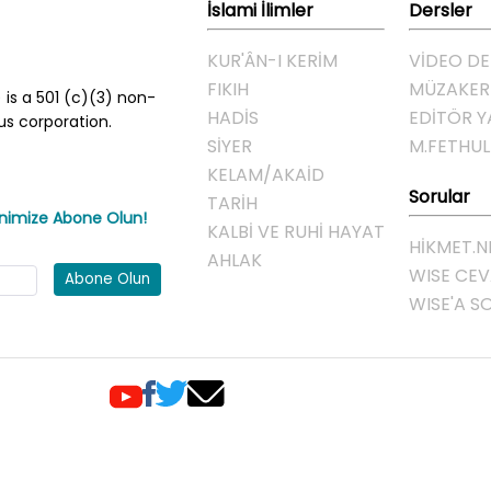
İslami İlimler
Dersler
KUR'ÂN-I KERİM
VİDEO DE
FIKIH
MÜZAKER
 is a 501 (c)(3) non-
HADİS
EDİTÖR Y
ous corporation.
SİYER
M.FETHU
KELAM/AKAİD
Sorular
TARİH
enimize Abone Olun!
KALBİ VE RUHİ HAYAT
HIKMET.N
AHLAK
WISE CE
Abone Olun
WISE'A S