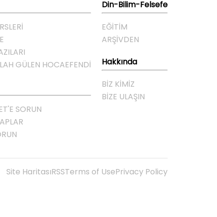
Din-Bilim-Felsefe
RSLERİ
EĞITIM
E
ARŞIVDEN
AZILARI
Hakkında
LLAH GÜLEN HOCAEFENDI
BIZ KIMIZ
BIZE ULAŞIN
ET'E SORUN
VAPLAR
ORUN
Site Haritası
RSS
Terms of Use
Privacy Policy