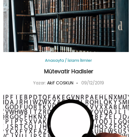
Anasayfa
/
İslami İlimler
Mütevatir Hadisler
Yazar:
Akif COSKUN
09/12/2019