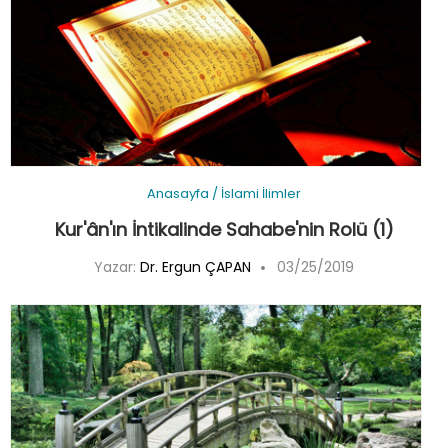
Anasayfa
/
İslami İlimler
Kur'ân'ın İntikalinde Sahabe'nin Rolü (1)
Yazar:
Dr. Ergun ÇAPAN
03/25/2019