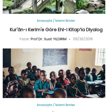
Anasayfa
/
İslami İlimler
Kur'ân-ı Kerim'e Göre Ehl-i Kitap’la Diyalog
Yazar:
Prof.Dr. Suat YILDIRIM
09/26/2019
Anasayfa
/
İslami İlimler