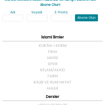
Abone Olun!
Adı
Soyadı
E-Posta
Abone Olun
İslami İlimler
KUR'ÂN-I KERİM
FIKIH
HADİS
SİYER
KELAM/AKAİD
TARİH
KALBİ VE RUHİ HAYAT
AHLAK
Dersler