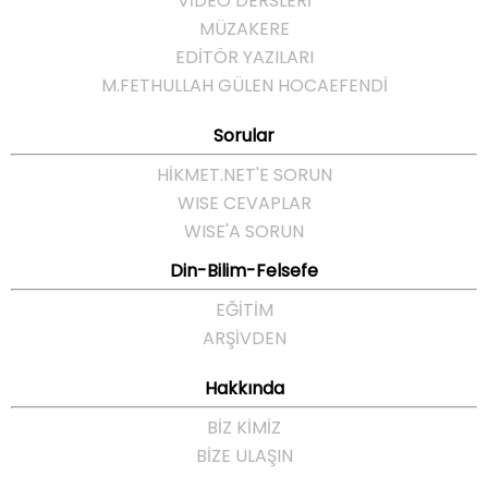
VİDEO DERSLERİ
MÜZAKERE
EDİTÖR YAZILARI
M.FETHULLAH GÜLEN HOCAEFENDI
Sorular
HIKMET.NET'E SORUN
WISE CEVAPLAR
WISE'A SORUN
Din-Bilim-Felsefe
EĞITIM
ARŞIVDEN
Hakkında
BIZ KIMIZ
BIZE ULAŞIN