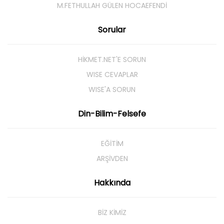
M.FETHULLAH GÜLEN HOCAEFENDI
Sorular
HIKMET.NET'E SORUN
WISE CEVAPLAR
WISE'A SORUN
Din-Bilim-Felsefe
EĞITIM
ARŞIVDEN
Hakkında
BIZ KIMIZ