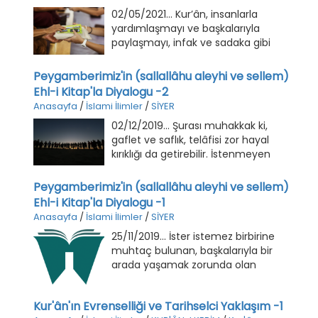
02/05/2021... Kur’ân, insanlarla
yardımlaşmayı ve başkalarıyla
paylaşmayı, infak ve sadaka gibi
genel kavramlarla ifade etmekle
beraber, sınırları ve şartları belli olan
Peygamberimiz'in (sallallâhu aleyhi ve sellem)
zekâtı, belirli esaslara bağlamıştır.
Ehl-i Kitap'la Diyalogu -2
Anasayfa
/
İslami İlimler
/
SİYER
02/12/2019... Şurası muhakkak ki,
gaflet ve saflık, telâfisi zor hayal
kırıklığı da getirebilir. İstenmeyen
menfilikler, bilhassa günümüzde içe
kapanmakla önlenemez. Bunun
Peygamberimiz'in (sallallâhu aleyhi ve sellem)
yerine, kendimizi iyi tanımlayıp örnek
Ehl-i Kitap'la Diyalogu -1
hâle gelmemiz ve inisiyatif sahibi bir
Anasayfa
/
İslami İlimler
/
SİYER
aksiyon çizgisine sahip olmamız
25/11/2019... İster istemez birbirine
elzemdir.
muhtaç bulunan, başkalarıyla bir
arada yaşamak zorunda olan
insanoğlu, bu başkalarıyla anlaşacak
ve anlaşmak için de konuşacaktır.
Kur'ân'ın Evrenselliği ve Tarihselci Yaklaşım -1
İnsan, kendi kendisiyle konuşmaz;