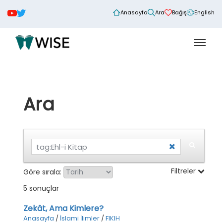
Anasayfa
Ara
Bağış
English
Ara
Filtreler
Göre sırala:
5 sonuçlar
Zekât, Ama Kimlere?
Anasayfa
/
İslami İlimler
/
FIKIH