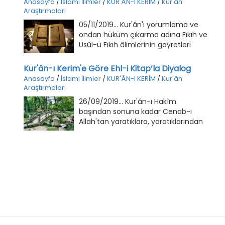
Anasayfa
/
İslami İlimler
/
KUR'ÂN-I KERİM
/
Kur'ân
konuşma en az iki kişi arasında olur.
Araştırmaları
05/11/2019... Kur'ân'ı yorumlama ve
ondan hüküm çıkarma adına Fıkıh ve
Usûl-ü Fıkıh âlimlerinin gayretleri
takdirlerimizin çok üstündedir.
Bununla birlikte yapılması gereken
Kur'ân-ı Kerim'e Göre Ehl-i Kitap’la Diyalog
pek çok şey de vardır.
Anasayfa
/
İslami İlimler
/
KUR'ÂN-I KERİM
/
Kur'ân
Araştırmaları
26/09/2019... Kur'ân-ı Hakîm
başından sonuna kadar Cenab-ı
Allah'tan yaratıklara, yaratıklarından
da Allah'a olan diyalogu tescil
etmektedir. Peygamberler, melekler,
şeytan, genel olarak bütün insanlar,
tüm Müslümanlar, Ehl-i Kitap,
Yahudiler, Hıristiyanlar gibi
ümmetler, fert olarak insanlar, hattâ
Firavun gibi azgın din düşmanları bu
diyalogdan hissedar olmuşlardır.